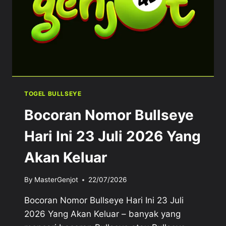
KELUAR
TOGEL BULLSEYE
Bocoran Nomor Bullseye
Hari Ini 23 Juli 2026 Yang
Akan Keluar
By
MasterGenjot
22/07/2026
Bocoran Nomor Bullseye Hari Ini 23 Juli
2026 Yang Akan Keluar – banyak yang