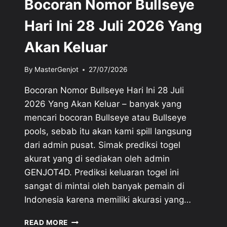
Bocoran Nomor Bullseye
Hari Ini 28 Juli 2026 Yang
Akan Keluar
By
MasterGenjot
27/07/2026
Bocoran Nomor Bullseye Hari Ini 28 Juli
2026 Yang Akan Keluar – banyak yang
mencari bocoran Bullseye atau Bullseye
pools, sebab itu akan kami spill langsung
dari admin pusat. Simak prediksi togel
akurat yang di sediakan oleh admin
GENJOT4D. Prediksi keluaran togel ini
sangat di mintai oleh banyak pemain di
Indonesia karena memiliki akurasi yang…
BOCORAN
READ MORE