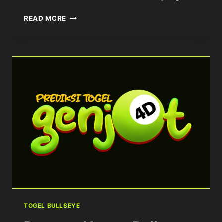
BOCORAN
READ MORE
NOMOR
BULLSEYE
HARI
INI
29
JULI
2026
YANG
AKAN
KELUAR
TOGEL BULLSEYE