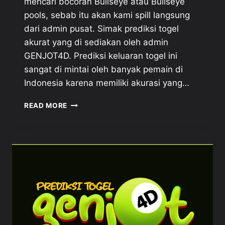
mencari bocoran Bullseye atau Bullseye
pools, sebab itu akan kami spill langsung
dari admin pusat. Simak prediksi togel
akurat yang di sediakan oleh admin
GENJOT4D. Prediksi keluaran togel ini
sangat di mintai oleh banyak pemain di
Indonesia karena memiliki akurasi yang…
BOCORAN
READ MORE
NOMOR
BULLSEYE
HARI
INI
23
JULI
2026
YANG
AKAN
KELUAR