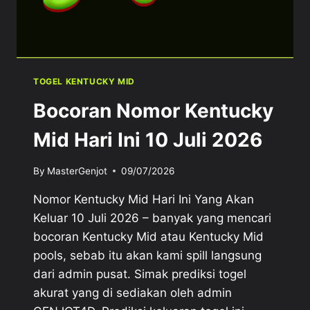
TOGEL KENTUCKY MID
Bocoran Nomor Kentucky
Mid Hari Ini 10 Juli 2026
By
MasterGenjot
09/07/2026
Nomor Kentucky Mid Hari Ini Yang Akan
Keluar 10 Juli 2026 – banyak yang mencari
bocoran Kentucky Mid atau Kentucky Mid
pools, sebab itu akan kami spill langsung
dari admin pusat. Simak prediksi togel
akurat yang di sediakan oleh admin