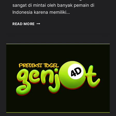
sangat di mintai oleh banyak pemain di
Indonesia karena memiliki…
BOCORAN
READ MORE
NOMOR
KENTUCKY
MID
HARI
INI
15
JULI
2026