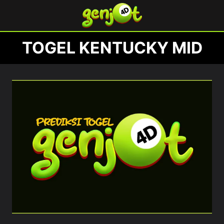
Skip
to
content
TOGEL KENTUCKY MID