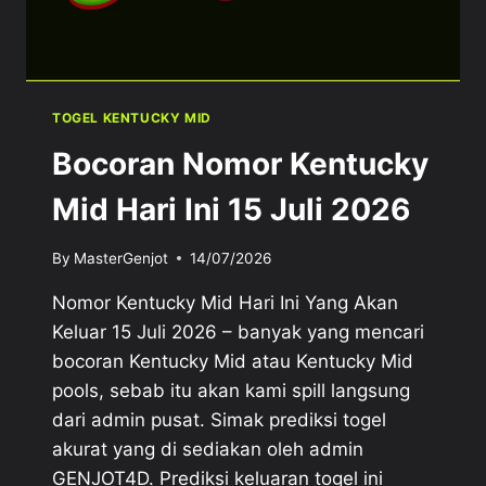
TOGEL KENTUCKY MID
Bocoran Nomor Kentucky
Mid Hari Ini 15 Juli 2026
By
MasterGenjot
14/07/2026
Nomor Kentucky Mid Hari Ini Yang Akan
Keluar 15 Juli 2026 – banyak yang mencari
bocoran Kentucky Mid atau Kentucky Mid
pools, sebab itu akan kami spill langsung
dari admin pusat. Simak prediksi togel
akurat yang di sediakan oleh admin
GENJOT4D. Prediksi keluaran togel ini