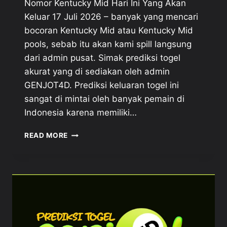
Nomor Kentucky Mid Hari Ini Yang Akan
Keluar 17 Juli 2026 – banyak yang mencari
bocoran Kentucky Mid atau Kentucky Mid
pools, sebab itu akan kami spill langsung
dari admin pusat. Simak prediksi togel
akurat yang di sediakan oleh admin
GENJOT4D. Prediksi keluaran togel ini
sangat di mintai oleh banyak pemain di
Indonesia karena memiliki…
BOCORAN
READ MORE
NOMOR
KENTUCKY
MID
HARI
INI
17
JULI
2026