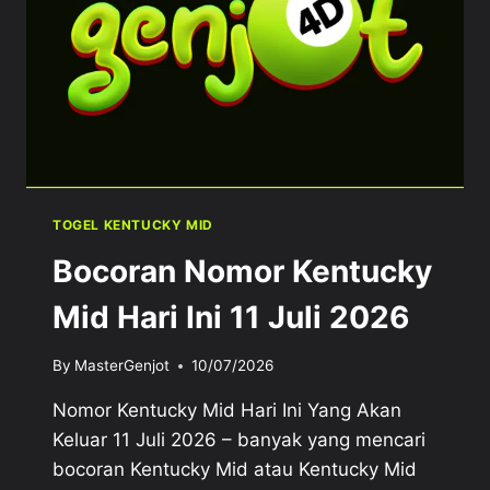
TOGEL KENTUCKY MID
Bocoran Nomor Kentucky
Mid Hari Ini 11 Juli 2026
By
MasterGenjot
10/07/2026
Nomor Kentucky Mid Hari Ini Yang Akan
Keluar 11 Juli 2026 – banyak yang mencari
bocoran Kentucky Mid atau Kentucky Mid