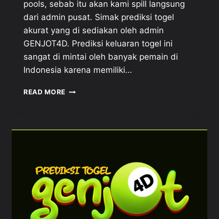
pools, sebab itu akan kami spill langsung
dari admin pusat. Simak prediksi togel
akurat yang di sediakan oleh admin
GENJOT4D. Prediksi keluaran togel ini
sangat di mintai oleh banyak pemain di
Indonesia karena memiliki…
BOCORAN
READ MORE
NOMOR
KENTUCKY
MID
HARI
INI
11
JULI
2026