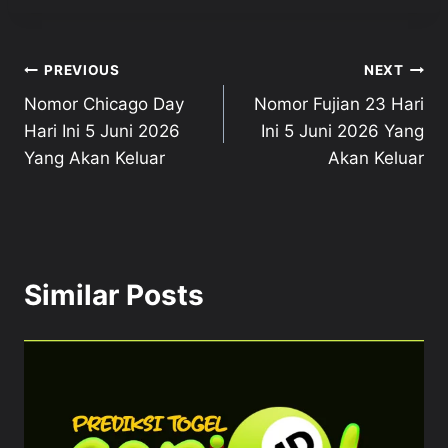
Post
PREVIOUS
NEXT
Nomor Chicago Day
Nomor Fujian 23 Hari
navigation
Hari Ini 5 Juni 2026
Ini 5 Juni 2026 Yang
Yang Akan Keluar
Akan Keluar
Similar Posts