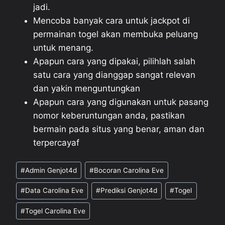
jadi.
Mencoba banyak cara untuk jackpot di
permainan togel akan membuka peluang
untuk menang.
Apapun cara yang dipakai, pilihlah salah
satu cara yang dianggap sangat relevan
dan yakin menguntungkan
Apapun cara yang digunakan untuk pasang
nomor keberuntungan anda, pastikan
bermain pada situs yang benar, aman dan
terpercayaf
Post
#
Admin Genjot4d
#
Bocoran Carolina Eve
Tags:
#
Data Carolina Eve
#
Prediksi Genjot4d
#
Togel
#
Togel Carolina Eve