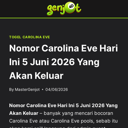
Skip
to
content
TOGEL CAROLINA EVE
Nomor Carolina Eve Hari
Ini 5 Juni 2026 Yang
Akan Keluar
By
MasterGenjot
04/06/2026
Nomor Carolina Eve Hari Ini 5 Juni 2026 Yang
Akan Keluar
– banyak yang mencari bocoran
Carolina Eve atau Carolina Eve pools, sebab itu