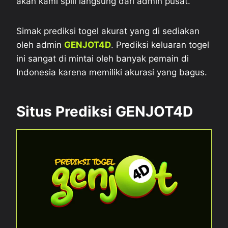
akan kami spill langsung dari admin pusat.
Simak prediksi togel akurat yang di sediakan
oleh admin
GENJOT4D
. Prediksi keluaran togel
ini sangat di mintai oleh banyak pemain di
Indonesia karena memiliki akurasi yang bagus.
Situs Prediksi GENJOT4D