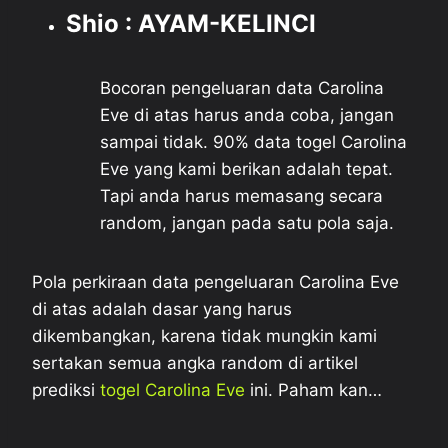
Shio : AYAM-KELINCI
Bocoran pengeluaran data Carolina
Eve di atas harus anda coba, jangan
sampai tidak. 90% data togel Carolina
Eve yang kami berikan adalah tepat.
Tapi anda harus memasang secara
random, jangan pada satu pola saja.
Pola perkiraan data pengeluaran Carolina Eve
di atas adalah dasar yang harus
dikembangkan, karena tidak mungkin kami
sertakan semua angka random di artikel
prediksi
togel Carolina Eve
ini. Paham kan…