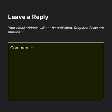
Leave a Reply
Your email address will not be published.
Required fields are
marked
*
Comment
*