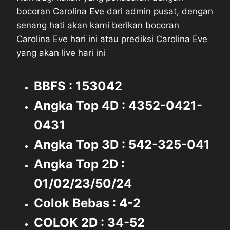
bocoran Carolina Eve dari admin pusat, dengan
senang hati akan kami berikan bocoran
Carolina Eve hari ini atau prediksi Carolina Eve
yang akan live hari ini
BBFS : 153042
Angka Top 4D : 4352-0421-
0431
Angka Top 3D : 542-325-041
Angka Top 2D :
01/02/23/50/24
Colok Bebas : 4-2
COLOK 2D
: 34-52