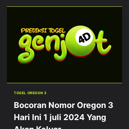
3
HARI
INI
2
JULI
2024
YANG
AKAN
KELUAR
TOGEL OREGON 3
Bocoran Nomor Oregon 3
Hari Ini 1 juli 2024 Yang