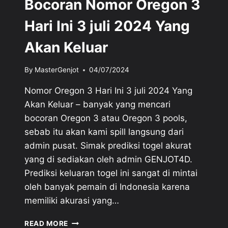
Bocoran Nomor Oregon 3
Hari Ini 3 juli 2024 Yang
Akan Keluar
By
MasterGenjot
04/07/2024
Nomor Oregon 3 Hari Ini 3 juli 2024 Yang
Akan Keluar – banyak yang mencari
bocoran Oregon 3 atau Oregon 3 pools,
sebab itu akan kami spill langsung dari
admin pusat. Simak prediksi togel akurat
yang di sediakan oleh admin GENJOT4D.
Prediksi keluaran togel ini sangat di mintai
oleh banyak pemain di Indonesia karena
memiliki akurasi yang…
BOCORAN
READ MORE