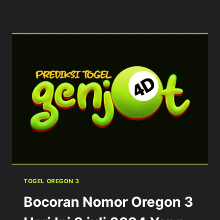
NOMOR
OREGON
3
HARI
INI
3
JULI
2024
YANG
AKAN
KELUAR
TOGEL OREGON 3
Bocoran Nomor Oregon 3