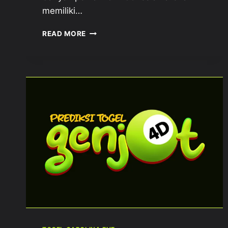
memiliki…
NOMOR
READ MORE
CAROLINA
EVE
HARI
INI
2
AGUSTUS
2026
YANG
AKAN
KELUAR