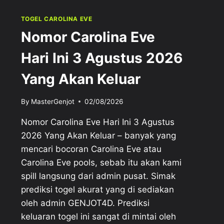
TOGEL CAROLINA EVE
Nomor Carolina Eve
Hari Ini 3 Agustus 2026
Yang Akan Keluar
By
MasterGenjot
02/08/2026
Nomor Carolina Eve Hari Ini 3 Agustus
2026 Yang Akan Keluar – banyak yang
mencari bocoran Carolina Eve atau
Carolina Eve pools, sebab itu akan kami
spill langsung dari admin pusat. Simak
prediksi togel akurat yang di sediakan
oleh admin GENJOT4D. Prediksi
keluaran togel ini sangat di mintai oleh