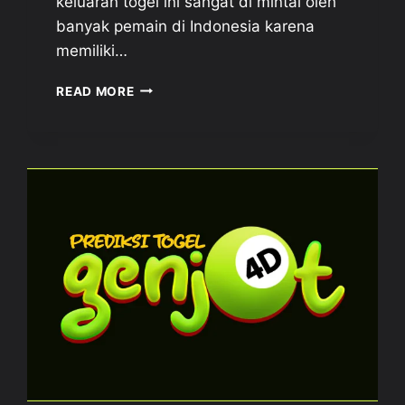
keluaran togel ini sangat di mintai oleh
banyak pemain di Indonesia karena
memiliki…
NOMOR
READ MORE
CAROLINA
EVE
HARI
INI
7
AGUSTUS
2026
YANG
AKAN
KELUAR