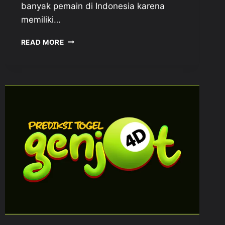
banyak pemain di Indonesia karena
memiliki…
NOMOR
READ MORE
CAROLINA
EVE
HARI
INI
3
AGUSTUS
2026
YANG
AKAN
KELUAR