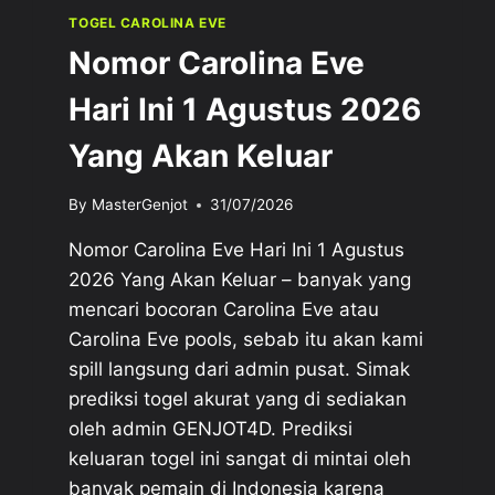
TOGEL CAROLINA EVE
Nomor Carolina Eve
Hari Ini 1 Agustus 2026
Yang Akan Keluar
By
MasterGenjot
31/07/2026
Nomor Carolina Eve Hari Ini 1 Agustus
2026 Yang Akan Keluar – banyak yang
mencari bocoran Carolina Eve atau
Carolina Eve pools, sebab itu akan kami
spill langsung dari admin pusat. Simak
prediksi togel akurat yang di sediakan
oleh admin GENJOT4D. Prediksi
keluaran togel ini sangat di mintai oleh
banyak pemain di Indonesia karena