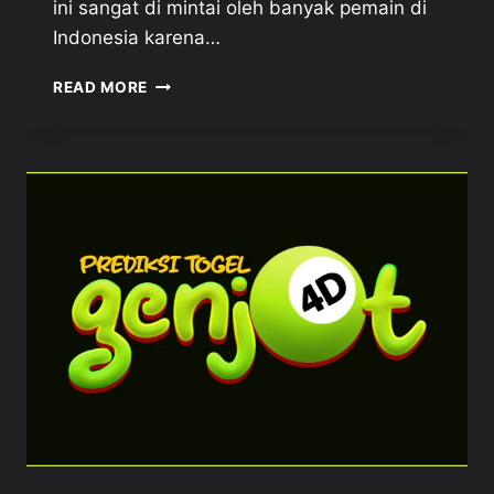
ini sangat di mintai oleh banyak pemain di
Indonesia karena…
BOCORAN
READ MORE
NOMOR
CARTIER4D
01
HARI
INI
10
AGUSTUS
2026
YANG
AKAN
KELUAR