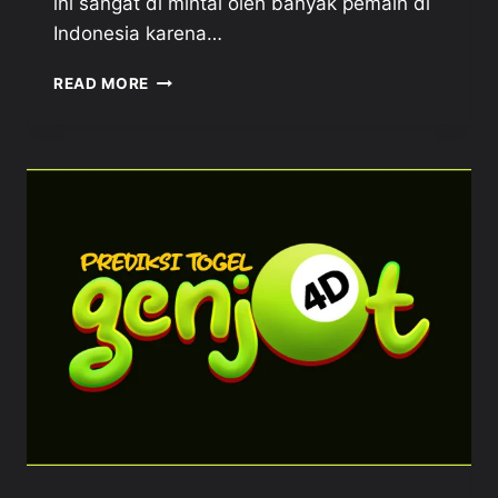
ini sangat di mintai oleh banyak pemain di
Indonesia karena…
BOCORAN
READ MORE
NOMOR
CARTIER4D
01
HARI
INI
9
AGUSTUS
2026
YANG
AKAN
KELUAR