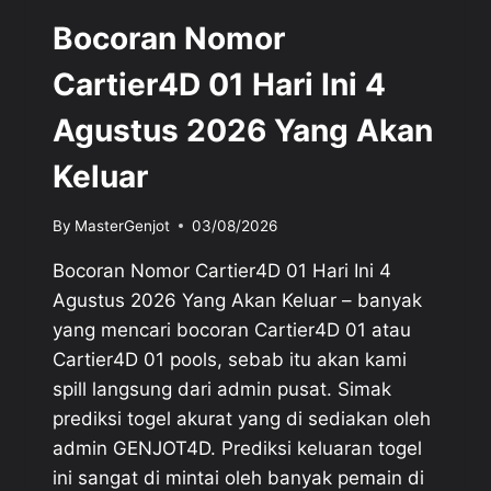
Bocoran Nomor
Cartier4D 01 Hari Ini 4
Agustus 2026 Yang Akan
Keluar
By
MasterGenjot
03/08/2026
Bocoran Nomor Cartier4D 01 Hari Ini 4
Agustus 2026 Yang Akan Keluar – banyak
yang mencari bocoran Cartier4D 01 atau
Cartier4D 01 pools, sebab itu akan kami
spill langsung dari admin pusat. Simak
prediksi togel akurat yang di sediakan oleh
admin GENJOT4D. Prediksi keluaran togel
ini sangat di mintai oleh banyak pemain di