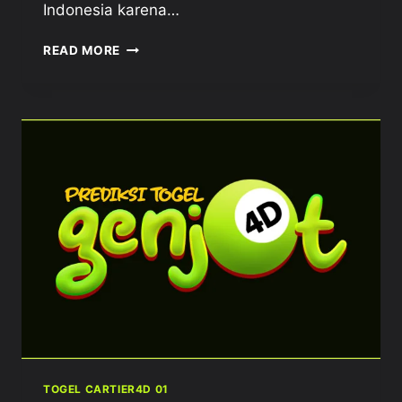
Indonesia karena…
BOCORAN
READ MORE
NOMOR
CARTIER4D
01
HARI
INI
3
AGUSTUS
2026
YANG
AKAN
KELUAR
TOGEL CARTIER4D 01