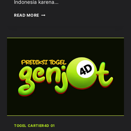
Indonesia karena…
BOCORAN
READ MORE
NOMOR
CARTIER4D
01
HARI
INI
2
AGUSTUS
2026
YANG
AKAN
KELUAR
TOGEL CARTIER4D 01