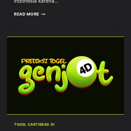
Indonesia karena…
BOCORAN
READ MORE
NOMOR
CARTIER4D
01
HARI
INI
1
AGUSTUS
2026
YANG
AKAN
KELUAR
TOGEL CARTIER4D 01