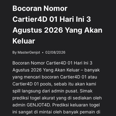
Bocoran Nomor
Cartier4D 01 Hari Ini 3
Agustus 2026 Yang Akan
Keluar
By
MasterGenjot
02/08/2026
Bocoran Nomor Cartier4D 01 Hari Ini 3
Agustus 2026 Yang Akan Keluar – banyak
yang mencari bocoran Cartier4D 01 atau
Cartier4D 01 pools, sebab itu akan kami
spill langsung dari admin pusat. Simak
prediksi togel akurat yang di sediakan oleh
admin GENJOT4D. Prediksi keluaran togel
ini sangat di mintai oleh banyak pemain di