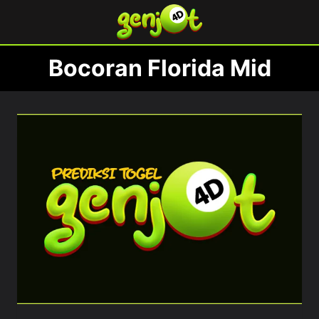
Skip
to
content
Bocoran Florida Mid