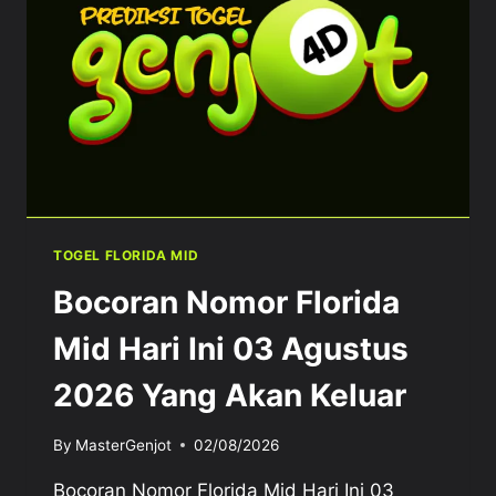
2026
YANG
AKAN
KELUAR
TOGEL FLORIDA MID
Bocoran Nomor Florida
Mid Hari Ini 03 Agustus
2026 Yang Akan Keluar
By
MasterGenjot
02/08/2026
Bocoran Nomor Florida Mid Hari Ini 03