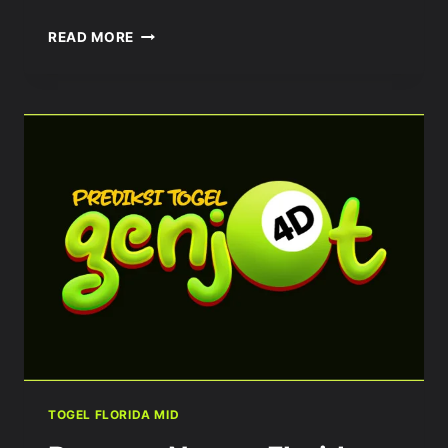
BOCORAN
READ MORE
NOMOR
FLORIDA
MID
HARI
INI
08
AGUSTUS
2026
YANG
AKAN
KELUAR
TOGEL FLORIDA MID