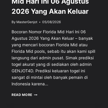
Mid Hari Ini 06 Agustus
2026 Yang Akan Keluar
By
MasterGenjot
05/08/2026
Bocoran Nomor Florida Mid Hari Ini 06
Agustus 2026 Yang Akan Keluar – banyak
yang mencari bocoran Florida Mid atau
Florida Mid pools, sebab itu akan kami spill
langsung dari admin pusat. Simak prediksi
togel akurat yang di sediakan oleh admin
GENJOT4D. Prediksi keluaran togel ini
sangat di mintai oleh banyak pemain di
Indonesia karena…
BOCORAN
READ MORE
NOMOR
FLORIDA