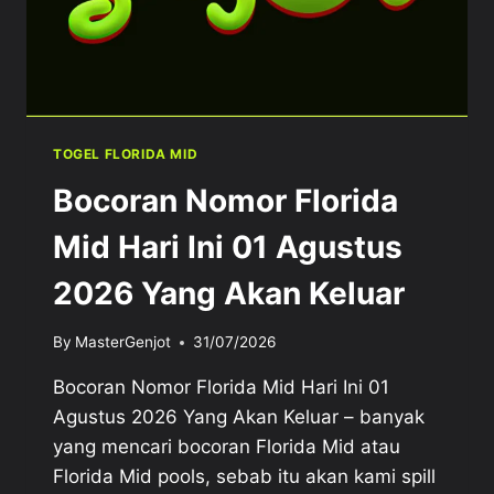
TOGEL FLORIDA MID
Bocoran Nomor Florida
Mid Hari Ini 01 Agustus
2026 Yang Akan Keluar
By
MasterGenjot
31/07/2026
Bocoran Nomor Florida Mid Hari Ini 01
Agustus 2026 Yang Akan Keluar – banyak
yang mencari bocoran Florida Mid atau
Florida Mid pools, sebab itu akan kami spill