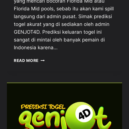
yang mencari bocoran Florida Mid atau
Florida Mid pools, sebab itu akan kami spill
langsung dari admin pusat. Simak prediksi
togel akurat yang di sediakan oleh admin
GENJOT4D. Prediksi keluaran togel ini
sangat di mintai oleh banyak pemain di
Indonesia karena…
BOCORAN
READ MORE
NOMOR
FLORIDA
MID
HARI
INI
02
AGUSTUS
2026
YANG
AKAN
KELUAR