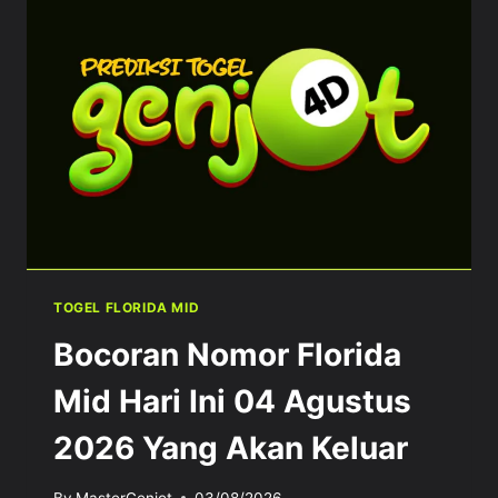
05
AGUSTUS
2026
YANG
AKAN
KELUAR
TOGEL FLORIDA MID
Bocoran Nomor Florida
Mid Hari Ini 04 Agustus
2026 Yang Akan Keluar
By
MasterGenjot
03/08/2026