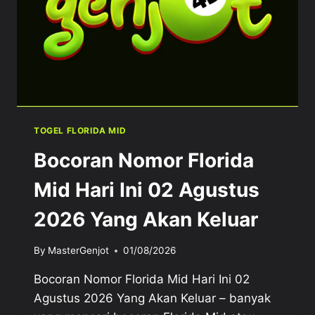
AKAN
KELUAR
TOGEL FLORIDA MID
Bocoran Nomor Florida
Mid Hari Ini 02 Agustus
2026 Yang Akan Keluar
By
MasterGenjot
01/08/2026
Bocoran Nomor Florida Mid Hari Ini 02
Agustus 2026 Yang Akan Keluar – banyak