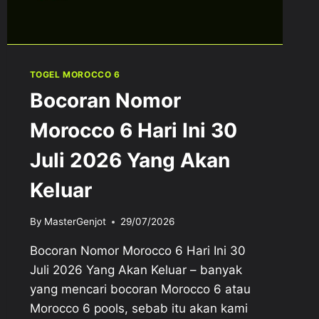
TOGEL MOROCCO 6
Bocoran Nomor
Morocco 6 Hari Ini 30
Juli 2026 Yang Akan
Keluar
By
MasterGenjot
29/07/2026
Bocoran Nomor Morocco 6 Hari Ini 30
Juli 2026 Yang Akan Keluar – banyak
yang mencari bocoran Morocco 6 atau
Morocco 6 pools, sebab itu akan kami