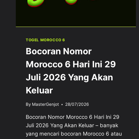
TOGEL MOROCCO 6
Bocoran Nomor
Morocco 6 Hari Ini 29
Juli 2026 Yang Akan
Keluar
By
MasterGenjot
28/07/2026
Bocoran Nomor Morocco 6 Hari Ini 29
Juli 2026 Yang Akan Keluar – banyak
yang mencari bocoran Morocco 6 atau