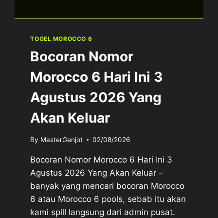
TOGEL MOROCCO 6
Bocoran Nomor
Morocco 6 Hari Ini 3
Agustus 2026 Yang
Akan Keluar
By
MasterGenjot
02/08/2026
Bocoran Nomor Morocco 6 Hari Ini 3
Agustus 2026 Yang Akan Keluar –
banyak yang mencari bocoran Morocco
6 atau Morocco 6 pools, sebab itu akan
kami spill langsung dari admin pusat.