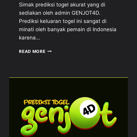
Simak prediksi togel akurat yang di
sediakan oleh admin GENJOT4D.
Prediksi keluaran togel ini sangat di
minati oleh banyak pemain di Indonesia
karena…
BOCORAN
READ MORE
NOMOR
MOROCCO
6
HARI
INI
3
AGUSTUS
2026
YANG
AKAN
KELUAR