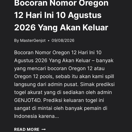
Bocoran Nomor Oregon
12 Hari Ini 10 Agustus
2026 Yang Akan Keluar
By
MasterGenjot
09/08/2026
Bocoran Nomor Oregon 12 Hari Ini 10
Agustus 2026 Yang Akan Keluar – banyak
yang mencari bocoran Oregon 12 atau
Oregon 12 pools, sebab itu akan kami spill
langsung dari admin pusat. Simak prediksi
togel akurat yang di sediakan oleh admin
GENJOT4D. Prediksi keluaran togel ini
sangat di mintai oleh banyak pemain di
Indonesia karena…
BOCORAN
READ MORE