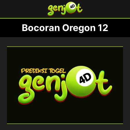
Skip
to
content
Bocoran Oregon 12