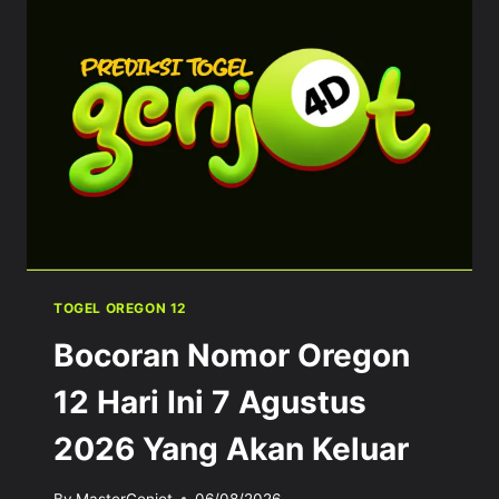
8
AGUSTUS
2026
YANG
AKAN
KELUAR
TOGEL OREGON 12
Bocoran Nomor Oregon
12 Hari Ini 7 Agustus
2026 Yang Akan Keluar
By
MasterGenjot
06/08/2026