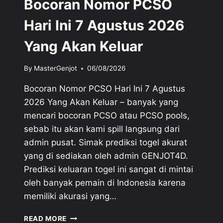
Bocoran Nomor PCSO
Hari Ini 7 Agustus 2026
Yang Akan Keluar
By
MasterGenjot
06/08/2026
Bocoran Nomor PCSO Hari Ini 7 Agustus
2026 Yang Akan Keluar – banyak yang
mencari bocoran PCSO atau PCSO pools,
sebab itu akan kami spill langsung dari
admin pusat. Simak prediksi togel akurat
yang di sediakan oleh admin GENJOT4D.
Prediksi keluaran togel ini sangat di mintai
oleh banyak pemain di Indonesia karena
memiliki akurasi yang…
BOCORAN
READ MORE