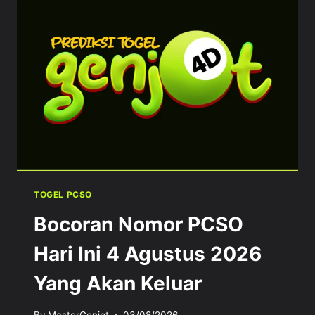
AGUSTUS
2026
YANG
AKAN
KELUAR
TOGEL PCSO
Bocoran Nomor PCSO
Hari Ini 4 Agustus 2026
Yang Akan Keluar
By
MasterGenjot
03/08/2026