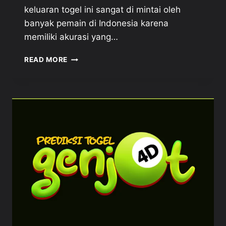
keluaran togel ini sangat di mintai oleh
banyak pemain di Indonesia karena
memiliki akurasi yang…
BOCORAN
READ MORE
NOMOR
PCSO
HARI
INI
31
JULI
2026
YANG
AKAN
KELUAR