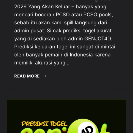
2026 Yang Akan Keluar – banyak yang
mencari bocoran PCSO atau PCSO pools,
sebab itu akan kami spill langsung dari
admin pusat. Simak prediksi togel akurat
yang di sediakan oleh admin GENJOT4D.
Prediksi keluaran togel ini sangat di mintai
oleh banyak pemain di Indonesia karena
memiliki akurasi yang…
BOCORAN
READ MORE
NOMOR
PCSO
HARI
INI
3
AGUSTUS
2026
YANG
AKAN