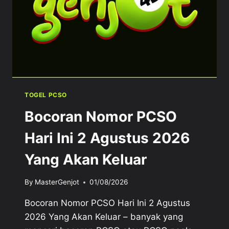
KELUAR
TOGEL PCSO
Bocoran Nomor PCSO
Hari Ini 2 Agustus 2026
Yang Akan Keluar
By
MasterGenjot
01/08/2026
Bocoran Nomor PCSO Hari Ini 2 Agustus
2026 Yang Akan Keluar – banyak yang