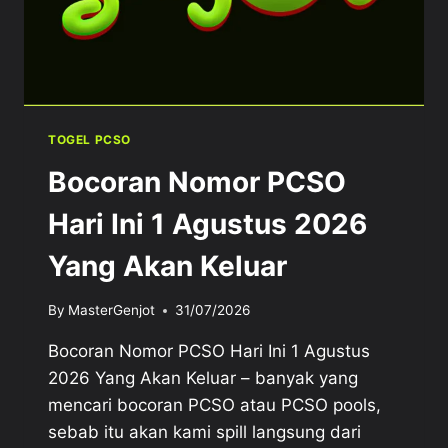
TOGEL PCSO
Bocoran Nomor PCSO
Hari Ini 1 Agustus 2026
Yang Akan Keluar
By
MasterGenjot
31/07/2026
Bocoran Nomor PCSO Hari Ini 1 Agustus
2026 Yang Akan Keluar – banyak yang
mencari bocoran PCSO atau PCSO pools,
sebab itu akan kami spill langsung dari