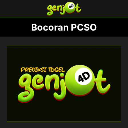
Skip
to
content
Bocoran PCSO