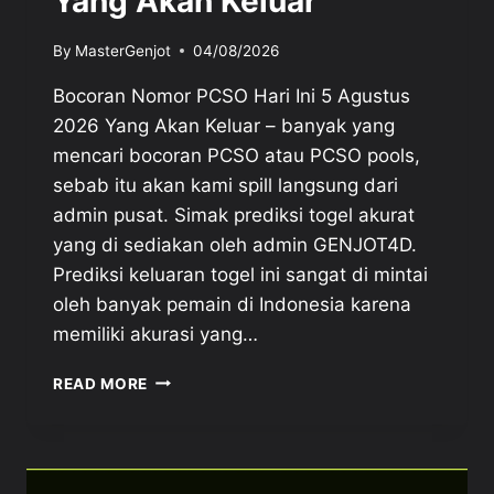
Yang Akan Keluar
By
MasterGenjot
04/08/2026
Bocoran Nomor PCSO Hari Ini 5 Agustus
2026 Yang Akan Keluar – banyak yang
mencari bocoran PCSO atau PCSO pools,
sebab itu akan kami spill langsung dari
admin pusat. Simak prediksi togel akurat
yang di sediakan oleh admin GENJOT4D.
Prediksi keluaran togel ini sangat di mintai
oleh banyak pemain di Indonesia karena
memiliki akurasi yang…
BOCORAN
READ MORE
NOMOR
PCSO
HARI
INI
5