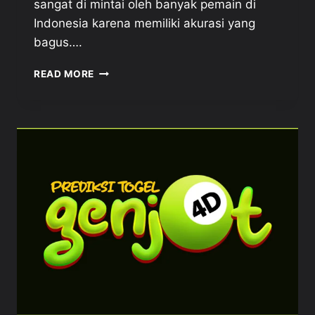
sangat di mintai oleh banyak pemain di
Indonesia karena memiliki akurasi yang
bagus….
NOMOR
READ MORE
YORDANIA4D
HARI
INI
29
JULI
2026