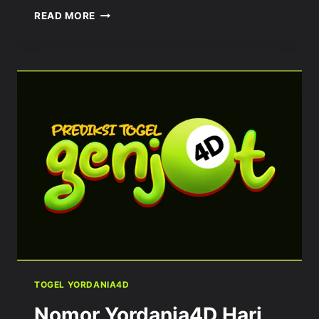
NOMOR
READ MORE
YORDANIA4D
HARI
INI
5
AGUSTUS
2026
TOGEL YORDANIA4D
Nomor Yordania4D Hari