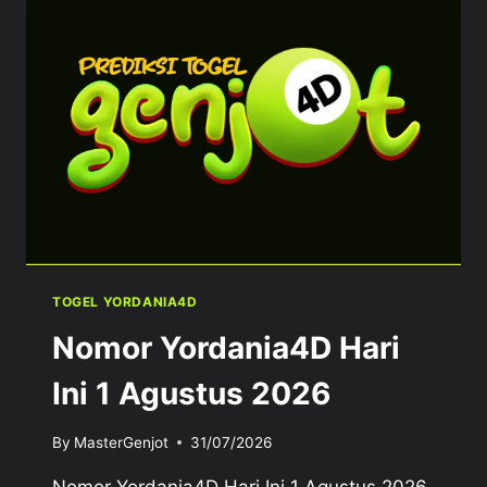
AGUSTUS
2026
TOGEL YORDANIA4D
Nomor Yordania4D Hari
Ini 1 Agustus 2026
By
MasterGenjot
31/07/2026
Nomor Yordania4D Hari Ini 1 Agustus 2026