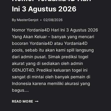
Ini 3 Agustus 2026
By
MasterGenjot
02/08/2026
Nomor Yordania4D Hari Ini 3 Agustus 2026
Yang Akan Keluar – banyak yang mencari
bocoran Yordania4D atau Yordania4D
pools, sebab itu akan kami spill langsung
dari admin pusat. Simak prediksi togel
akurat yang di sediakan oleh admin
GENJOT4D. Prediksi keluaran togel ini
sangat di mintai oleh banyak pemain di
Indonesia karena memiliki akurasi yang
bagus….
NOMOR
READ MORE
YORDANIA4D
HARI