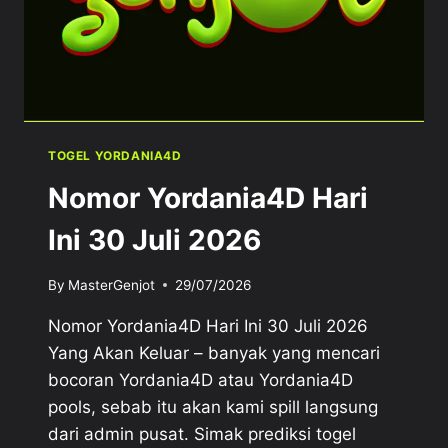
TOGEL YORDANIA4D
Nomor Yordania4D Hari
Ini 30 Juli 2026
By
MasterGenjot
29/07/2026
Nomor Yordania4D Hari Ini 30 Juli 2026
Yang Akan Keluar – banyak yang mencari
bocoran Yordania4D atau Yordania4D
pools, sebab itu akan kami spill langsung
dari admin pusat. Simak prediksi togel