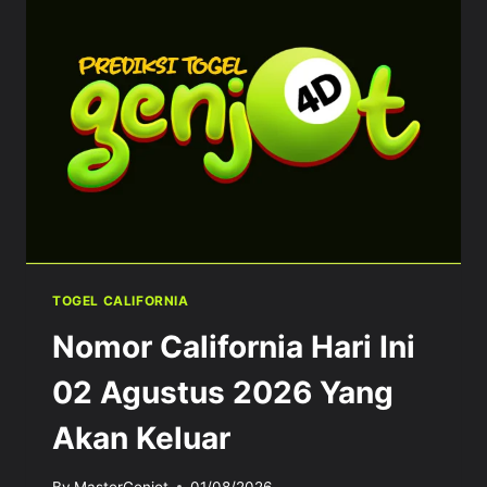
2026
YANG
AKAN
KELUAR
TOGEL CALIFORNIA
Nomor California Hari Ini
02 Agustus 2026 Yang
Akan Keluar
By
MasterGenjot
01/08/2026