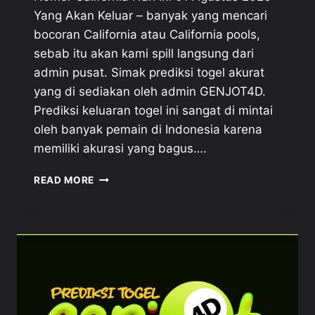
Yang Akan Keluar – banyak yang mencari
bocoran California atau California pools,
sebab itu akan kami spill langsung dari
admin pusat. Simak prediksi togel akurat
yang di sediakan oleh admin GENJOT4D.
Prediksi keluaran togel ini sangat di mintai
oleh banyak pemain di Indonesia karena
memiliki akurasi yang bagus….
NOMOR
READ MORE
CALIFORNIA
HARI
INI
01
AGUSTUS
2026
YANG
AKAN
KELUAR