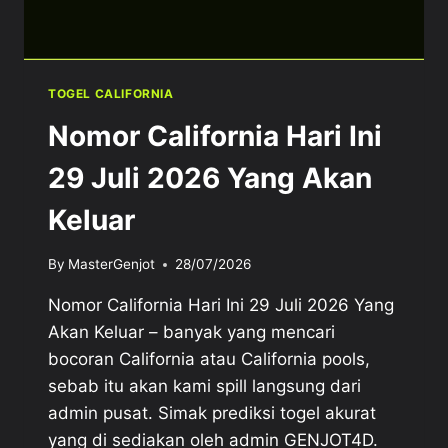
TOGEL CALIFORNIA
Nomor California Hari Ini
29 Juli 2026 Yang Akan
Keluar
By
MasterGenjot
28/07/2026
Nomor California Hari Ini 29 Juli 2026 Yang
Akan Keluar – banyak yang mencari
bocoran California atau California pools,
sebab itu akan kami spill langsung dari
admin pusat. Simak prediksi togel akurat
yang di sediakan oleh admin GENJOT4D.