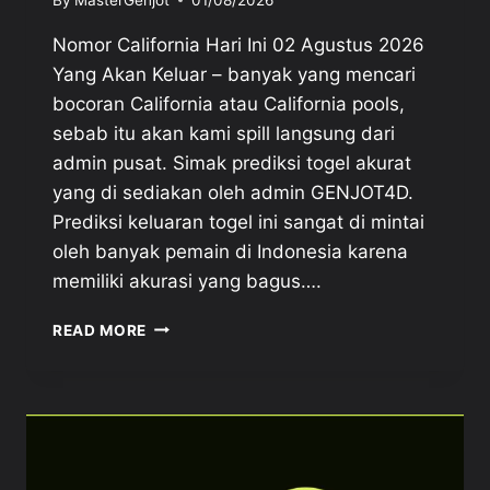
Nomor California Hari Ini 02 Agustus 2026
Yang Akan Keluar – banyak yang mencari
bocoran California atau California pools,
sebab itu akan kami spill langsung dari
admin pusat. Simak prediksi togel akurat
yang di sediakan oleh admin GENJOT4D.
Prediksi keluaran togel ini sangat di mintai
oleh banyak pemain di Indonesia karena
memiliki akurasi yang bagus….
NOMOR
READ MORE
CALIFORNIA
HARI
INI
02
AGUSTUS
2026
YANG