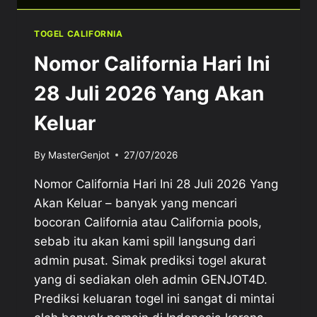
TOGEL CALIFORNIA
Nomor California Hari Ini
28 Juli 2026 Yang Akan
Keluar
By
MasterGenjot
27/07/2026
Nomor California Hari Ini 28 Juli 2026 Yang
Akan Keluar – banyak yang mencari
bocoran California atau California pools,
sebab itu akan kami spill langsung dari
admin pusat. Simak prediksi togel akurat
yang di sediakan oleh admin GENJOT4D.
Prediksi keluaran togel ini sangat di mintai