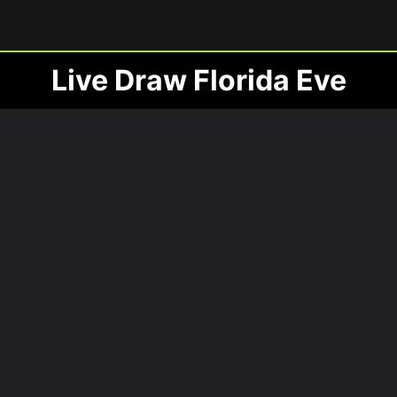
Live Draw Florida Eve