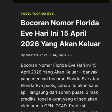
TOGEL FLORIDA EVE
Bocoran Nomor Florida
Eve Hari Ini 15 April
2026 Yang Akan Keluar
By
MasterGenjot
14/04/2026
Bocoran Nomor Florida Eve Hari Ini 15
April 2026 Yang Akan Keluar – banyak
yang mencari bocoran Florida Eve atau
Florida Eve pools, sebab itu akan kami
spill langsung dari admin pusat. Simak
prediksi togel akurat yang di sediakan
oleh admin GENJOT4D. Prediksi