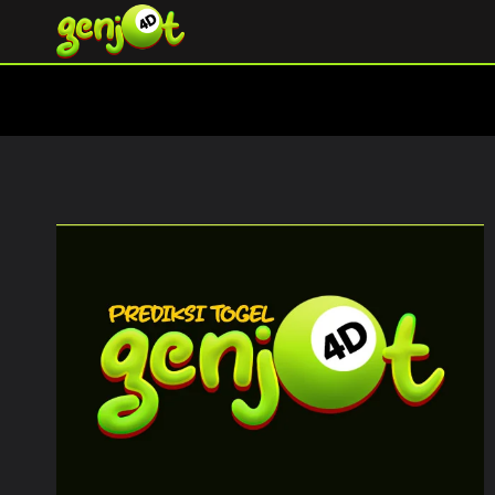
Skip
to
content