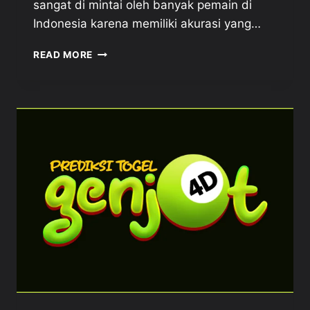
sangat di mintai oleh banyak pemain di
Indonesia karena memiliki akurasi yang…
BOCORAN
READ MORE
NOMOR
CAMBODIA
HARI
INI
9
AGUSTUS
2026
YANG
AKAN
KELUAR