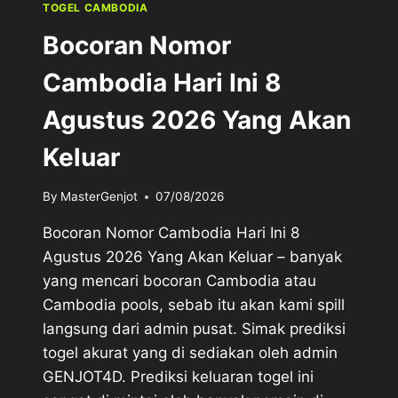
TOGEL CAMBODIA
Bocoran Nomor
Cambodia Hari Ini 8
Agustus 2026 Yang Akan
Keluar
By
MasterGenjot
07/08/2026
Bocoran Nomor Cambodia Hari Ini 8
Agustus 2026 Yang Akan Keluar – banyak
yang mencari bocoran Cambodia atau
Cambodia pools, sebab itu akan kami spill
langsung dari admin pusat. Simak prediksi
togel akurat yang di sediakan oleh admin
GENJOT4D. Prediksi keluaran togel ini