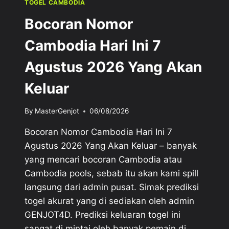
TOGEL CAMBODIA
Bocoran Nomor
Cambodia Hari Ini 7
Agustus 2026 Yang Akan
Keluar
By
MasterGenjot
06/08/2026
Bocoran Nomor Cambodia Hari Ini 7
Agustus 2026 Yang Akan Keluar – banyak
yang mencari bocoran Cambodia atau
Cambodia pools, sebab itu akan kami spill
langsung dari admin pusat. Simak prediksi
togel akurat yang di sediakan oleh admin
GENJOT4D. Prediksi keluaran togel ini
sangat di mintai oleh banyak pemain di