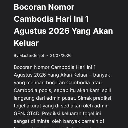
Bocoran Nomor
Cambodia Hari Ini 1
Agustus 2026 Yang Akan
Keluar
By
MasterGenjot
31/07/2026
Bocoran Nomor Cambodia Hari Ini 1
Agustus 2026 Yang Akan Keluar – banyak
yang mencari bocoran Cambodia atau
Cambodia pools, sebab itu akan kami spill
langsung dari admin pusat. Simak prediksi
togel akurat yang di sediakan oleh admin
GENJOT4D. Prediksi keluaran togel ini
sangat di mintai oleh banyak pemain di