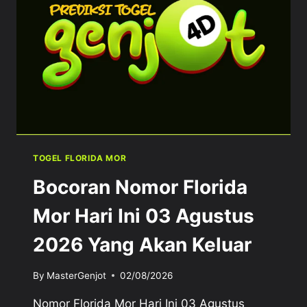
2026
YANG
AKAN
KELUAR
TOGEL FLORIDA MOR
Bocoran Nomor Florida
Mor Hari Ini 03 Agustus
2026 Yang Akan Keluar
By
MasterGenjot
02/08/2026
Nomor Florida Mor Hari Ini 03 Agustus