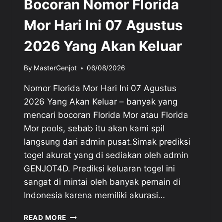
Bocoran Nomor Florida
Mor Hari Ini 07 Agustus
2026 Yang Akan Keluar
By
MasterGenjot
06/08/2026
Nomor Florida Mor Hari Ini 07 Agustus
2026 Yang Akan Keluar – banyak yang
mencari bocoran Florida Mor atau Florida
Mor pools, sebab itu akan kami spil
langsung dari admin pusat.Simak prediksi
togel akurat yang di sediakan oleh admin
GENJOT4D. Prediksi keluaran togel ini
sangat di mintai oleh banyak pemain di
Indonesia karena memiliki akurasi…
BOCORAN
READ MORE