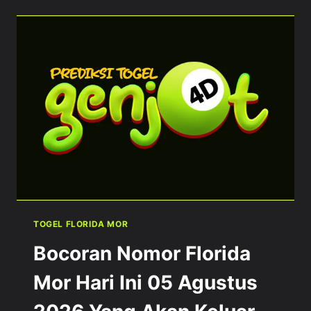
MOR
HARI
INI
06
AGUSTUS
2026
YANG
AKAN
KELUAR
TOGEL FLORIDA MOR
Bocoran Nomor Florida
Mor Hari Ini 05 Agustus