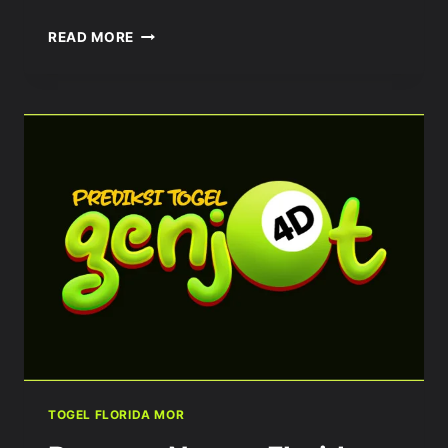
BOCORAN
READ MORE
NOMOR
FLORIDA
MOR
HARI
INI
09
AGUSTUS
2026
YANG
AKAN
KELUAR
TOGEL FLORIDA MOR