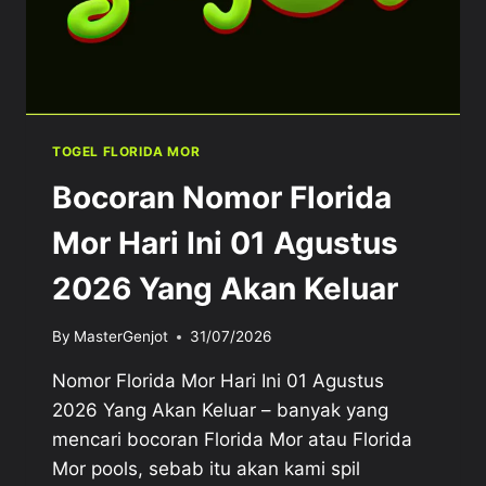
TOGEL FLORIDA MOR
Bocoran Nomor Florida
Mor Hari Ini 01 Agustus
2026 Yang Akan Keluar
By
MasterGenjot
31/07/2026
Nomor Florida Mor Hari Ini 01 Agustus
2026 Yang Akan Keluar – banyak yang
mencari bocoran Florida Mor atau Florida
Mor pools, sebab itu akan kami spil