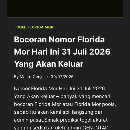
TOGEL FLORIDA MOR
Bocoran Nomor Florida
Mor Hari Ini 31 Juli 2026
Yang Akan Keluar
By
MasterGenjot
30/07/2026
Nomor Florida Mor Hari Ini 31 Juli 2026
Yang Akan Keluar – banyak yang mencari
bocoran Florida Mor atau Florida Mor pools,
sebab itu akan kami spil langsung dari
admin pusat.Simak prediksi togel akurat
yang di sediakan oleh admin GENJOT4D.