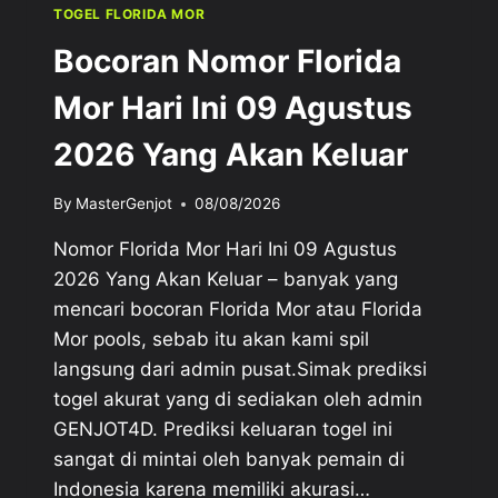
TOGEL FLORIDA MOR
Bocoran Nomor Florida
Mor Hari Ini 09 Agustus
2026 Yang Akan Keluar
By
MasterGenjot
08/08/2026
Nomor Florida Mor Hari Ini 09 Agustus
2026 Yang Akan Keluar – banyak yang
mencari bocoran Florida Mor atau Florida
Mor pools, sebab itu akan kami spil
langsung dari admin pusat.Simak prediksi
togel akurat yang di sediakan oleh admin
GENJOT4D. Prediksi keluaran togel ini
sangat di mintai oleh banyak pemain di
Indonesia karena memiliki akurasi…