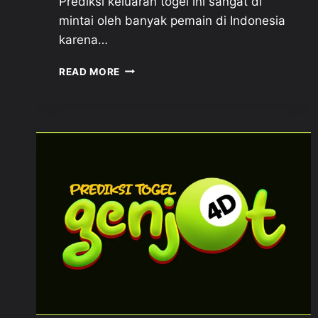
Prediksi keluaran togel ini sangat di
mintai oleh banyak pemain di Indonesia
karena…
BOCORAN
READ MORE
NOMOR
FUJIAN
12
HARI
INI
08
AGUSTUS
2026
YANG
AKAN
KELUAR