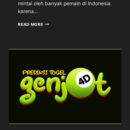
mintai oleh banyak pemain di Indonesia
karena…
BOCORAN
READ MORE
NOMOR
FUJIAN
12
HARI
INI
03
AGUSTUS
2026
YANG
AKAN
KELUAR