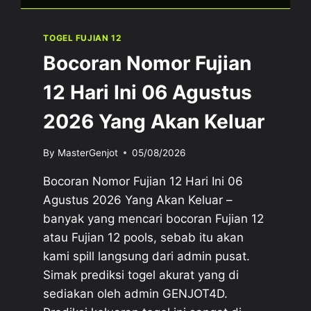
TOGEL FUJIAN 12
Bocoran Nomor Fujian
12 Hari Ini 06 Agustus
2026 Yang Akan Keluar
By
MasterGenjot
05/08/2026
Bocoran Nomor Fujian 12 Hari Ini 06
Agustus 2026 Yang Akan Keluar –
banyak yang mencari bocoran Fujian 12
atau Fujian 12 pools, sebab itu akan
kami spill langsung dari admin pusat.
Simak prediksi togel akurat yang di
sediakan oleh admin GENJOT4D.