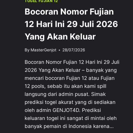
TOGEL FUJIAN 12
Bocoran Nomor Fujian
12 Hari Ini 29 Juli 2026
Yang Akan Keluar
By
MasterGenjot
28/07/2026
Bocoran Nomor Fujian 12 Hari Ini 29 Juli
2026 Yang Akan Keluar – banyak yang
mencari bocoran Fujian 12 atau Fujian
12 pools, sebab itu akan kami spill
langsung dari admin pusat. Simak
prediksi togel akurat yang di sediakan
oleh admin GENJOT4D. Prediksi
keluaran togel ini sangat di mintai oleh
banyak pemain di Indonesia karena…