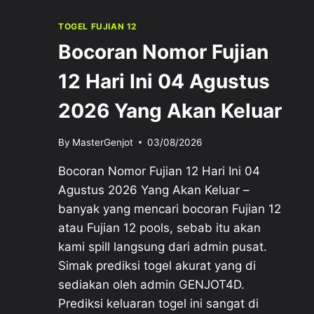
TOGEL FUJIAN 12
Bocoran Nomor Fujian
12 Hari Ini 04 Agustus
2026 Yang Akan Keluar
By
MasterGenjot
03/08/2026
Bocoran Nomor Fujian 12 Hari Ini 04
Agustus 2026 Yang Akan Keluar –
banyak yang mencari bocoran Fujian 12
atau Fujian 12 pools, sebab itu akan
kami spill langsung dari admin pusat.
Simak prediksi togel akurat yang di
sediakan oleh admin GENJOT4D.
Prediksi keluaran togel ini sangat di