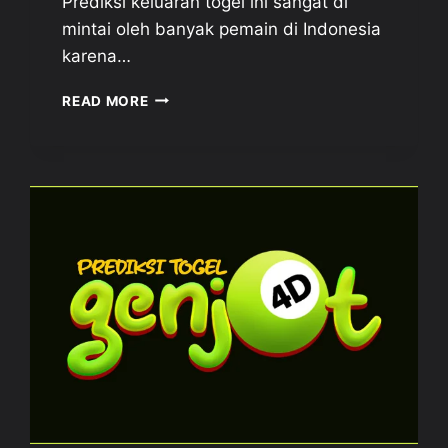
Prediksi keluaran togel ini sangat di
mintai oleh banyak pemain di Indonesia
karena…
BOCORAN
READ MORE
NOMOR
FUJIAN
12
HARI
INI
06
AGUSTUS
2026
YANG
AKAN
KELUAR