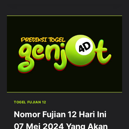
12
HARI
INI
08
MEI
2024
YANG
AKAN
KELUAR
TOGEL FUJIAN 12
Nomor Fujian 12 Hari Ini
07 Mei 2024 Yang Akan