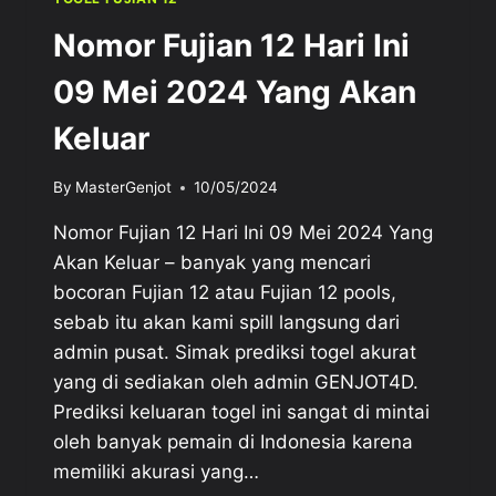
Nomor Fujian 12 Hari Ini
09 Mei 2024 Yang Akan
Keluar
By
MasterGenjot
10/05/2024
Nomor Fujian 12 Hari Ini 09 Mei 2024 Yang
Akan Keluar – banyak yang mencari
bocoran Fujian 12 atau Fujian 12 pools,
sebab itu akan kami spill langsung dari
admin pusat. Simak prediksi togel akurat
yang di sediakan oleh admin GENJOT4D.
Prediksi keluaran togel ini sangat di mintai
oleh banyak pemain di Indonesia karena
memiliki akurasi yang…