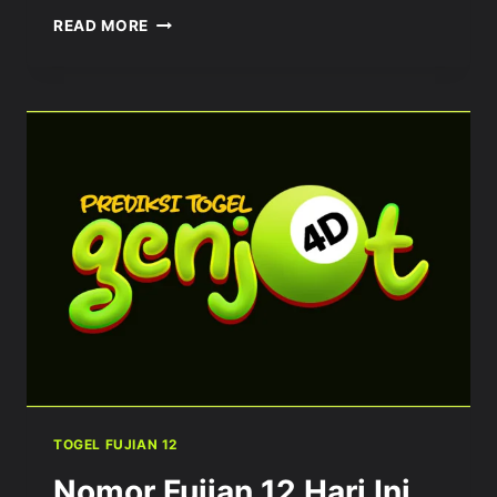
NOMOR
READ MORE
FUJIAN
12
HARI
INI
09
MEI
2024
YANG
AKAN
KELUAR
TOGEL FUJIAN 12
Nomor Fujian 12 Hari Ini