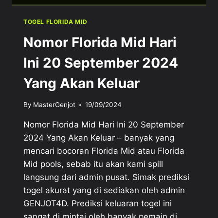
TOGEL FLORIDA MID
Nomor Florida Mid Hari
Ini 20 September 2024
Yang Akan Keluar
By
MasterGenjot
19/09/2024
Nomor Florida Mid Hari Ini 20 September
2024 Yang Akan Keluar – banyak yang
mencari bocoran Florida Mid atau Florida
Mid pools, sebab itu akan kami spill
langsung dari admin pusat. Simak prediksi
togel akurat yang di sediakan oleh admin
GENJOT4D. Prediksi keluaran togel ini
sangat di mintai oleh banyak pemain di