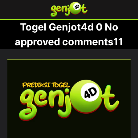
Skip
to
content
Togel Genjot4d 0 No
approved comments11