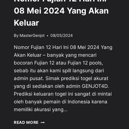
08 Mei 2024 Yang Akan
Keluar
By
MasterGenjot
08/05/2024
Nomor Fujian 12 Hari Ini 08 Mei 2024 Yang
Akan Keluar – banyak yang mencari
bocoran Fujian 12 atau Fujian 12 pools,
sebab itu akan kami spill langsung dari
admin pusat. Simak prediksi togel akurat
yang di sediakan oleh admin GENJOT4D.
Prediksi keluaran togel ini sangat di mintai
oleh banyak pemain di Indonesia karena
memiliki akurasi yang…
NOMOR
READ MORE
FUJIAN