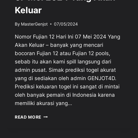
Keluar
By
MasterGenjot
07/05/2024
Nomor Fujian 12 Hari Ini 07 Mei 2024 Yang
Akan Keluar – banyak yang mencari
bocoran Fujian 12 atau Fujian 12 pools,
sebab itu akan kami spill langsung dari
admin pusat. Simak prediksi togel akurat
yang di sediakan oleh admin GENJOT4D.
Prediksi keluaran togel ini sangat di mintai
oleh banyak pemain di Indonesia karena
memiliki akurasi yang…
NOMOR
READ MORE
FUJIAN
12
HARI