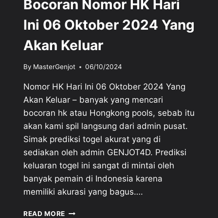
Bocoran Nomor HK Hari
Ini 06 Oktober 2024 Yang
Akan Keluar
By
MasterGenjot
06/10/2024
Nomor HK Hari Ini 06 Oktober 2024 Yang
Akan Keluar – banyak yang mencari
bocoran hk atau Hongkong pools, sebab itu
akan kami spil langsung dari admin pusat.
Simak prediksi togel akurat yang di
sediakan oleh admin GENJOT4D. Prediksi
keluaran togel ini sangat di mintai oleh
banyak pemain di Indonesia karena
memiliki akurasi yang bagus….
BOCORAN
READ MORE