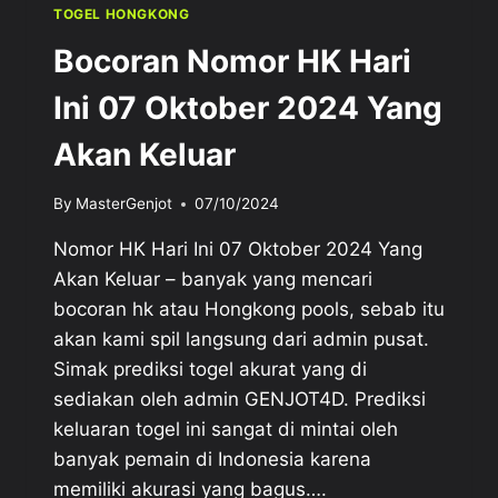
TOGEL HONGKONG
Bocoran Nomor HK Hari
Ini 07 Oktober 2024 Yang
Akan Keluar
By
MasterGenjot
07/10/2024
Nomor HK Hari Ini 07 Oktober 2024 Yang
Akan Keluar – banyak yang mencari
bocoran hk atau Hongkong pools, sebab itu
akan kami spil langsung dari admin pusat.
Simak prediksi togel akurat yang di
sediakan oleh admin GENJOT4D. Prediksi
keluaran togel ini sangat di mintai oleh
banyak pemain di Indonesia karena
memiliki akurasi yang bagus….