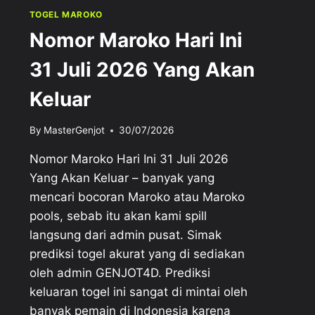
TOGEL MAROKO
Nomor Maroko Hari Ini
31 Juli 2026 Yang Akan
Keluar
By
MasterGenjot
30/07/2026
Nomor Maroko Hari Ini 31 Juli 2026
Yang Akan Keluar – banyak yang
mencari bocoran Maroko atau Maroko
pools, sebab itu akan kami spill
langsung dari admin pusat. Simak
prediksi togel akurat yang di sediakan
oleh admin GENJOT4D. Prediksi
keluaran togel ini sangat di mintai oleh
banyak pemain di Indonesia karena