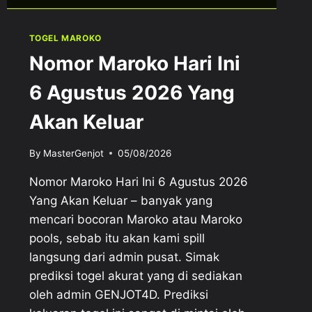
TOGEL MAROKO
Nomor Maroko Hari Ini
6 Agustus 2026 Yang
Akan Keluar
By
MasterGenjot
05/08/2026
Nomor Maroko Hari Ini 6 Agustus 2026
Yang Akan Keluar – banyak yang
mencari bocoran Maroko atau Maroko
pools, sebab itu akan kami spill
langsung dari admin pusat. Simak
prediksi togel akurat yang di sediakan
oleh admin GENJOT4D. Prediksi