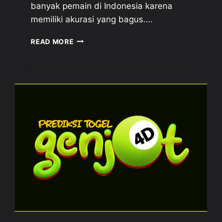
banyak pemain di Indonesia karena
memiliki akurasi yang bagus….
NOMOR
READ MORE
MAROKO
HARI
INI
4
AGUSTUS
2026
YANG
AKAN
KELUAR