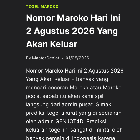
TOGEL MAROKO
Nomor Maroko Hari Ini
2 Agustus 2026 Yang
Akan Keluar
By
MasterGenjot
01/08/2026
Nomor Maroko Hari Ini 2 Agustus 2026
Yang Akan Keluar – banyak yang
mencari bocoran Maroko atau Maroko
pools, sebab itu akan kami spill
langsung dari admin pusat. Simak
prediksi togel akurat yang di sediakan
oleh admin GENJOT4D. Prediksi
keluaran togel ini sangat di mintai oleh
banyak pemain di Indonesia karena