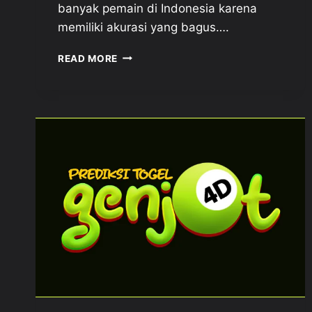
banyak pemain di Indonesia karena
memiliki akurasi yang bagus….
NOMOR
READ MORE
MAROKO
HARI
INI
5
AGUSTUS
2026
YANG
AKAN
KELUAR