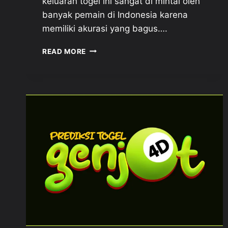
keluaran togel ini sangat di mintai oleh
banyak pemain di Indonesia karena
memiliki akurasi yang bagus….
NOMOR
READ MORE
MAROKO
HARI
INI
9
AGUSTUS
2026
YANG
AKAN
KELUAR