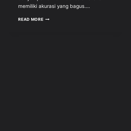
memiliki akurasi yang bagus….
NOMOR
READ MORE
MAROKO
HARI
INI
1
AGUSTUS
2026
YANG
AKAN
KELUAR