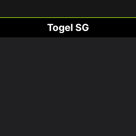
Togel SG