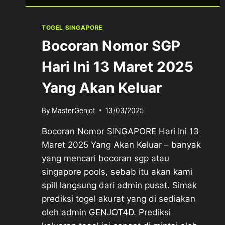
TOGEL SINGAPORE
Bocoran Nomor SGP
Hari Ini 13 Maret 2025
Yang Akan Keluar
By
MasterGenjot
13/03/2025
Bocoran Nomor SINGAPORE Hari Ini 13
Maret 2025 Yang Akan Keluar – banyak
yang mencari bocoran sgp atau
singapore pools, sebab itu akan kami
spill langsung dari admin pusat. Simak
prediksi togel akurat yang di sediakan
oleh admin GENJOT4D. Prediksi