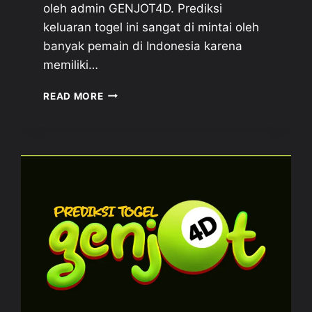
oleh admin GENJOT4D. Prediksi
keluaran togel ini sangat di mintai oleh
banyak pemain di Indonesia karena
memiliki…
NOMOR
READ MORE
TENNESSE
MID
HARI
INI
11
AGUSTUS
2024
YANG
AKAN
KELUAR