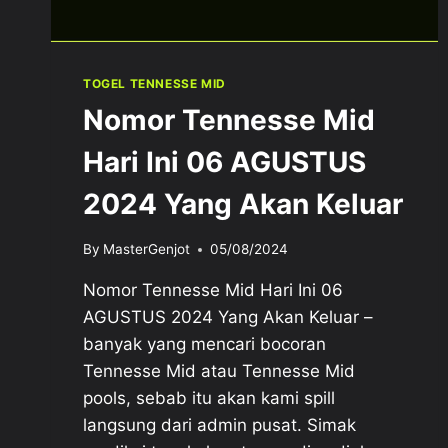
TOGEL TENNESSE MID
Nomor Tennesse Mid
Hari Ini 06 AGUSTUS
2024 Yang Akan Keluar
By
MasterGenjot
05/08/2024
Nomor Tennesse Mid Hari Ini 06
AGUSTUS 2024 Yang Akan Keluar –
banyak yang mencari bocoran
Tennesse Mid atau Tennesse Mid
pools, sebab itu akan kami spill
langsung dari admin pusat. Simak