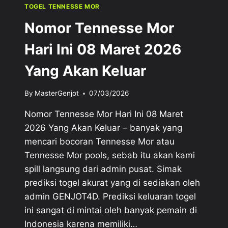
TOGEL TENNESSE MOR
Nomor Tennesse Mor
Hari Ini 08 Maret 2026
Yang Akan Keluar
By
MasterGenjot
07/03/2026
Nomor Tennesse Mor Hari Ini 08 Maret
2026 Yang Akan Keluar – banyak yang
mencari bocoran Tennesse Mor atau
Tennesse Mor pools, sebab itu akan kami
spill langsung dari admin pusat. Simak
prediksi togel akurat yang di sediakan oleh
admin GENJOT4D. Prediksi keluaran togel
ini sangat di mintai oleh banyak pemain di
Indonesia karena memiliki…