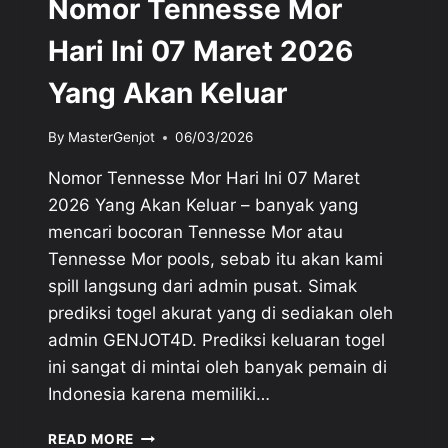
Nomor Tennesse Mor
Hari Ini 07 Maret 2026
Yang Akan Keluar
By
MasterGenjot
06/03/2026
Nomor Tennesse Mor Hari Ini 07 Maret
2026 Yang Akan Keluar – banyak yang
mencari bocoran Tennesse Mor atau
Tennesse Mor pools, sebab itu akan kami
spill langsung dari admin pusat. Simak
prediksi togel akurat yang di sediakan oleh
admin GENJOT4D. Prediksi keluaran togel
ini sangat di mintai oleh banyak pemain di
Indonesia karena memiliki…
NOMOR
READ MORE