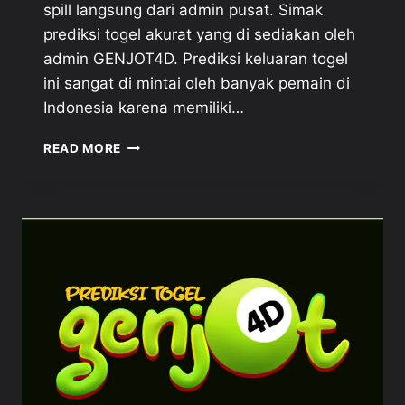
spill langsung dari admin pusat. Simak
prediksi togel akurat yang di sediakan oleh
admin GENJOT4D. Prediksi keluaran togel
ini sangat di mintai oleh banyak pemain di
Indonesia karena memiliki…
NOMOR
READ MORE
TENNESSE
MOR
HARI
INI
01
MARET
2026
YANG
AKAN
KELUAR