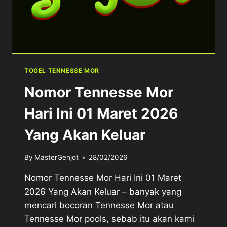
TOGEL TENNESSE MOR
Nomor Tennesse Mor
Hari Ini 01 Maret 2026
Yang Akan Keluar
By
MasterGenjot
28/02/2026
Nomor Tennesse Mor Hari Ini 01 Maret
2026 Yang Akan Keluar – banyak yang
mencari bocoran Tennesse Mor atau
Tennesse Mor pools, sebab itu akan kami