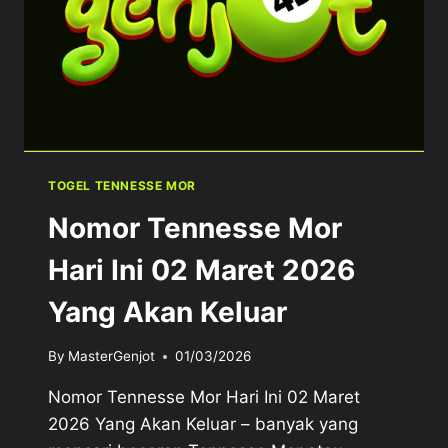
KELUAR
TOGEL TENNESSE MOR
Nomor Tennesse Mor
Hari Ini 02 Maret 2026
Yang Akan Keluar
By
MasterGenjot
01/03/2026
Nomor Tennesse Mor Hari Ini 02 Maret
2026 Yang Akan Keluar – banyak yang