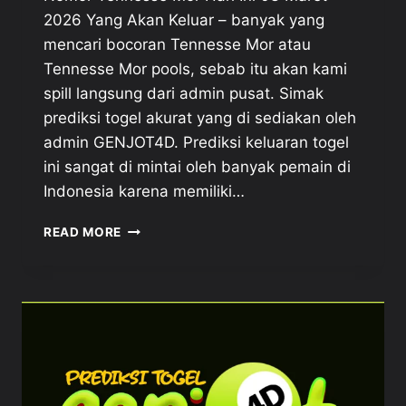
2026 Yang Akan Keluar – banyak yang
mencari bocoran Tennesse Mor atau
Tennesse Mor pools, sebab itu akan kami
spill langsung dari admin pusat. Simak
prediksi togel akurat yang di sediakan oleh
admin GENJOT4D. Prediksi keluaran togel
ini sangat di mintai oleh banyak pemain di
Indonesia karena memiliki…
NOMOR
READ MORE
TENNESSE
MOR
HARI
INI
03
MARET
2026
YANG
AKAN