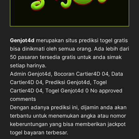
Genjot4d
merupakan situs prediksi togel gratis
bisa dinikmati oleh semua orang. Ada lebih dari
50 pasaran tersedia gratis untuk anda simak
setiap harinya.
Admin Genjot4d, Bocoran Cartier4D 04, Data
Cartier4D 04, Prediksi Genjot4d, Togel
Cartier4D 04, Togel Genjot4d 0 No approved
comments
Dengan adanya prediksi ini, dijamin anda akan
terbantu untuk menemukan angka atau nomor
keberuntungan yang bisa memberikan jackpot
togel bayaran terbesar.