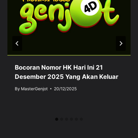
Bocoran Nomor HK Hari Ini 21
Desember 2025 Yang Akan Keluar
By
MasterGenjot
20/12/2025