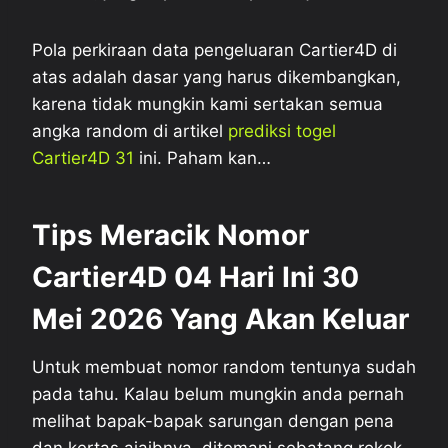
Pola perkiraan data pengeluaran Cartier4D di
atas adalah dasar yang harus dikembangkan,
karena tidak mungkin kami sertakan semua
angka random di artikel
prediksi togel
Cartier4D 31
ini. Paham kan…
Tips Meracik
Nomor
Cartier4D 04 Hari Ini 30
Mei 2026 Yang Akan Keluar
Untuk membuat nomor random tentunya sudah
pada tahu. Kalau belum mungkin anda pernah
melihat bapak-bapak sarungan dengan pena