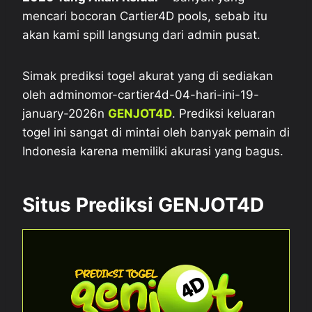
mencari bocoran Cartier4D pools, sebab itu
akan kami spill langsung dari admin pusat.
Simak prediksi togel akurat yang di sediakan
oleh adminomor-cartier4d-04-hari-ini-19-
january-2026n
GENJOT4D
. Prediksi keluaran
togel ini sangat di mintai oleh banyak pemain di
Indonesia karena memiliki akurasi yang bagus.
Situs Prediksi GENJOT4D