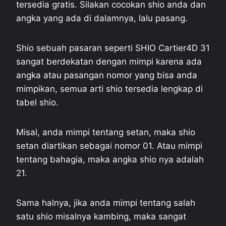
tersedia gratis. Silakan cocokan shio anda dan
angka yang ada di dalamnya, lalu pasang.
Shio sebuah pasaran seperti SHIO Cartier4D 31
sangat berdekatan dengan mimpi karena ada
angka atau pasangan nomor yang bisa anda
mimpikan, semua arti shio tersedia lengkap di
tabel shio.
Misal, anda mimpi tentang setan, maka shio
setan diartikan sebagai nomor 01. Atau mimpi
tentang bahagia, maka angka shio nya adalah
21.
Sama halnya, jika anda mimpi tentang salah
satu shio misalnya kambing, maka sangat