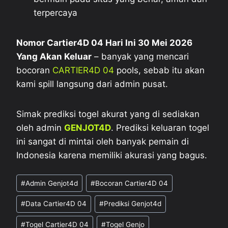
terpercaya
Nomor Cartier4D 04 Hari Ini 30 Mei 2026
Yang Akan Keluar
– banyak yang mencari
bocoran
CARTIER4D 04
pools, sebab itu akan
kami spill langsung dari admin pusat.
Simak prediksi togel akurat yang di sediakan
oleh admin
GENJOT4D
. Prediksi keluaran togel
ini sangat di mintai oleh banyak pemain di
Indonesia karena memiliki akurasi yang bagus.
Post
#
Admin Genjot4d
#
Bocoran Cartier4D 04
Tags:
#
Data Cartier4D 04
#
Prediksi Genjot4d
#
Togel Cartier4D 04
#
Togel Genjo