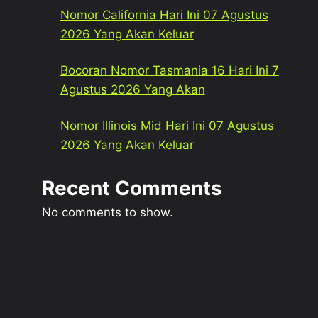
Nomor California Hari Ini 07 Agustus
2026 Yang Akan Keluar
Bocoran Nomor Tasmania 16 Hari Ini 7
Agustus 2026 Yang Akan
Nomor Illinois Mid Hari Ini 07 Agustus
2026 Yang Akan Keluar
Recent Comments
No comments to show.