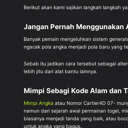
Berikut akan kami sajikan langkah langkah ya
Jangan Pernah Menggunakan 
Banyak pemain mengeluhkan sistem generat
ngacak pola angka menjadi pola baru yang te
Sebab itu jadikan cara tersebut sebagai alte
lebih jitu dari alat bantu lainnya.
Mimpi Sebagi Kode Alam dan 
Mimpi Angka
atau Nomor Cartier4D 07- mungk
namun dari sejarah awal permainan togel, mim
biasanya menjadi tanda yang baik, atau boco
untuk angka yang bagus.