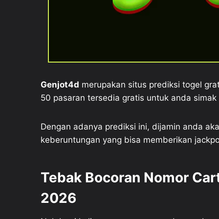
Genjot4d
merupakan situs prediksi togel grat
50 pasaran tersedia gratis untuk anda simak 
Dengan adanya prediksi ini, dijamin anda a
keberuntungan yang bisa memberikan jackpot
Tebak Bocoran
Nomor Carti
2026