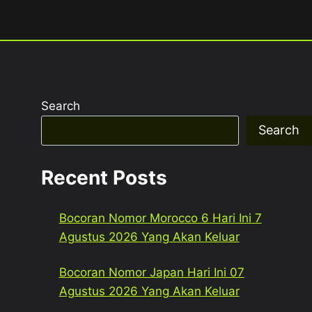
Search
Search
Recent Posts
Bocoran Nomor Morocco 6 Hari Ini 7
Agustus 2026 Yang Akan Keluar
Bocoran Nomor Japan Hari Ini 07
Agustus 2026 Yang Akan Keluar