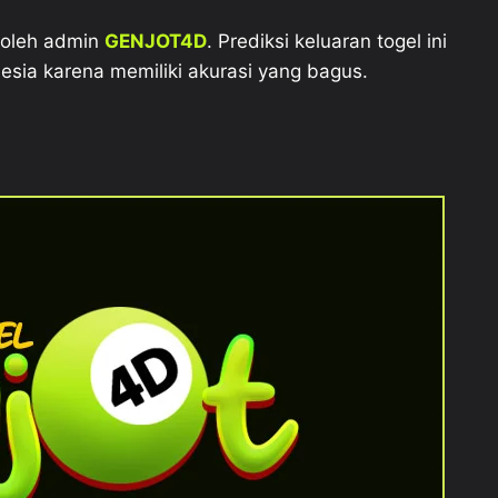
n oleh admin
GENJOT4D
. Prediksi keluaran togel ini
esia karena memiliki akurasi yang bagus.