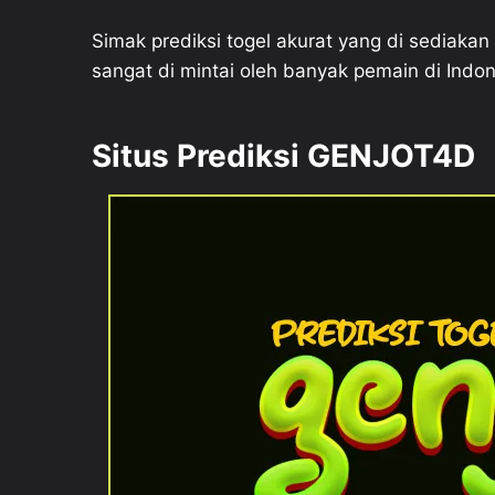
Simak prediksi togel akurat yang di sediaka
sangat di mintai oleh banyak pemain di Indon
Situs Prediksi GENJOT4D