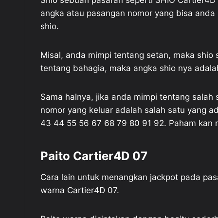
angka atau pasangan nomor yang bisa anda mi
shio.
Misal, anda mimpi tentang setan, maka shio 
tentang bahagia, maka angka shio nya adala
Sama halnya, jika anda mimpi tentang salah
nomor yang keluar adalah salah satu yang ad
43 44 55 56 67 68 79 80 91 92. Paham kan
Paito Cartier4D 07
Cara lain untuk menangkan jackpot pada pasar
warna Cartier4D 07.