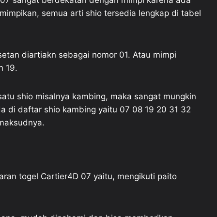
mpikan, semua arti shio tersedia lengkap di tabel
setan diartiakn sebagai nomor 01. Atau mimpi
h 19.
 satu shio misalnya kambing, maka sangat mungkin
a di daftar shio kambing yaitu 07 08 19 20 31 32
 maksudnya.
an togel Cartier4D 07 yaitu, mengikuti paito