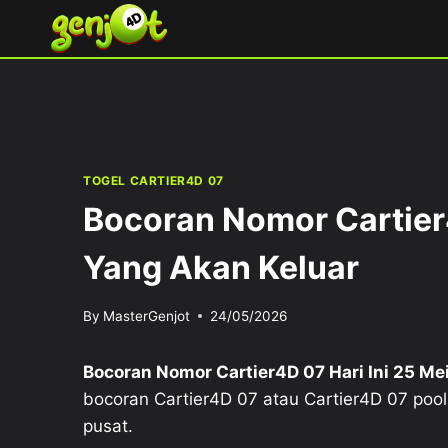
Skip
to
content
TOGEL CARTIER4D 07
Bocoran Nomor Cartier4
Yang Akan Keluar
By
MasterGenjot
24/05/2026
Bocoran Nomor Cartier4D 07 Hari Ini 25 Me
bocoran Cartier4D 07 atau Cartier4D 07 pools
pusat.