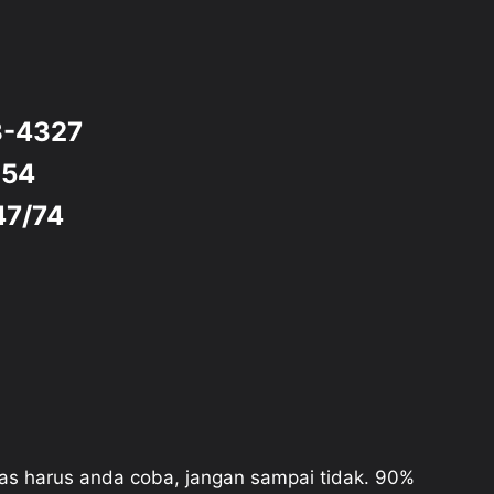
3-4327
254
47/74
tas harus anda coba, jangan sampai tidak. 90%