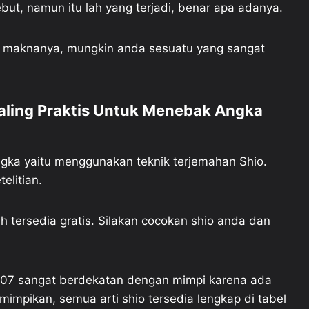
ut, namun itu lah yang terjadi, benar apa adanya.
i maknanya, mungkin anda sesuatu yang sangat
Paling Praktis Untuk Menebak Angka
ngka yaitu menggunakan teknik terjemahan Shio.
elitian.
h tersedia gratis. Silakan cocokan shio anda dan
D 07 sangat berdekatan dengan mimpi karena ada
mpikan, semua arti shio tersedia lengkap di tabel