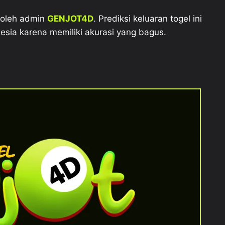
n oleh admin
GENJOT4D
. Prediksi keluaran togel ini
esia karena memiliki akurasi yang bagus.