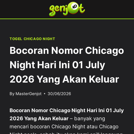
Skip
to
content
TOGEL CHICAGO NIGHT
Bocoran Nomor Chicago
Night Hari Ini 01 July
2026 Yang Akan Keluar
By
MasterGenjot
30/06/2026
Bocoran Nomor Chicago Night Hari Ini 01 July
2026 Yang Akan Keluar
– banyak yang
mencari bocoran Chicago Night atau Chicago