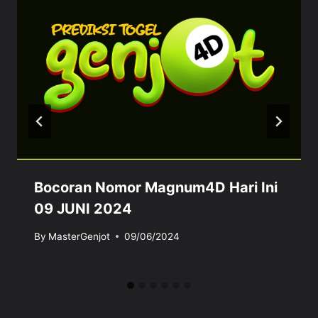
Bocoran Nomor Magnum4D Hari Ini
09 JUNI 2024
By
MasterGenjot
09/06/2024