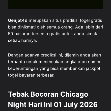
Genjot4d
merupakan situs prediksi togel gratis
bisa dinikmati oleh semua orang. Ada lebih dari
50 pasaran tersedia gratis untuk anda simak
setiap harinya.
Dengan adanya prediksi ini, dijamin anda akan
terbantu untuk menemukan angka atau nomor
keberuntungan yang bisa memberikan jackpot
togel bayaran terbesar.
Tebak Bocoran Chicago
Night Hari Ini 01 July 2026