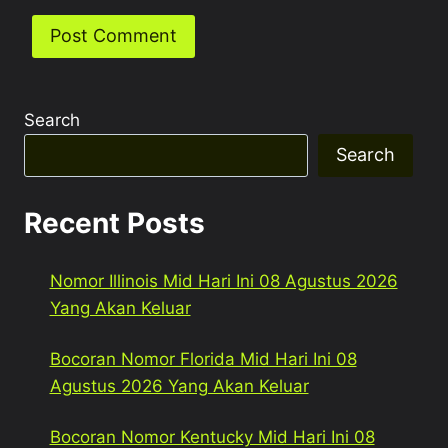
Search
Search
Recent Posts
Nomor Illinois Mid Hari Ini 08 Agustus 2026
Yang Akan Keluar
Bocoran Nomor Florida Mid Hari Ini 08
Agustus 2026 Yang Akan Keluar
Bocoran Nomor Kentucky Mid Hari Ini 08