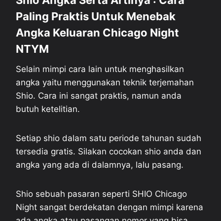
Shio Angka Serta Artinya : Cara
Paling Praktis Untuk Menebak
Angka Keluaran Chicago Night
NTYM
Selain mimpi cara lain untuk menghasilkan
angka yaitu menggunakan teknik terjemahan
Shio. Cara ini sangat praktis, namun anda
butuh ketelitian.
Setiap shio dalam satu periode tahunan sudah
tersedia gratis. Silakan cocokan shio anda dan
angka yang ada di dalamnya, lalu pasang.
Shio sebuah pasaran seperti SHIO Chicago
Night sangat berdekatan dengan mimpi karena
ada angka atau pasangan nomor yang bisa