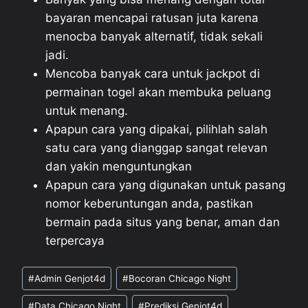
bayaran mencapai ratusan juta karena
menocba banyak alternatif, tidak sekali
jadi.
Mencoba banyak cara untuk jackpot di
permainan togel akan membuka peluang
untuk menang.
Apapun cara yang dipakai, pilihlah salah
satu cara yang dianggap sangat relevan
dan yakin menguntungkan
Apapun cara yang digunakan untuk pasang
nomor keberuntungan anda, pastikan
bermain pada situs yang benar, aman dan
terpercaya
Post
#
Admin Genjot4d
#
Bocoran Chicago Night
Tags:
#
Data Chicago Night
#
Prediksi Genjot4d