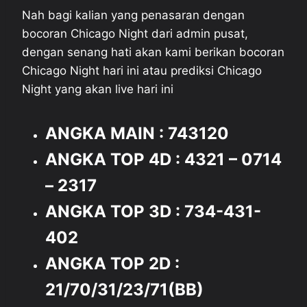
Nah bagi kalian yang penasaran dengan
bocoran Chicago Night dari admin pusat,
dengan senang hati akan kami berikan bocoran
Chicago Night hari ini atau prediksi Chicago
Night yang akan live hari ini
ANGKA MAIN :
743120
ANGKA TOP 4D : 4
321
– 0714
– 2317
ANGKA TOP 3D : 7
34-431-
402
ANGKA TOP 2D :
21
/70/31/23/71
(BB)