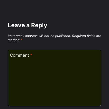
Leave a Reply
Your email address will not be published.
Required fields are
marked
*
Comment
*