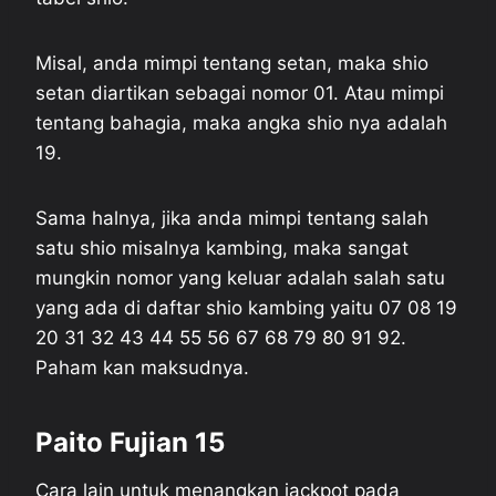
Misal, anda mimpi tentang setan, maka shio
setan diartikan sebagai nomor 01. Atau mimpi
tentang bahagia, maka angka shio nya adalah
19.
Sama halnya, jika anda mimpi tentang salah
satu shio misalnya kambing, maka sangat
mungkin nomor yang keluar adalah salah satu
yang ada di daftar shio kambing yaitu 07 08 19
20 31 32 43 44 55 56 67 68 79 80 91 92.
Paham kan maksudnya.
Paito Fujian 15
Cara lain untuk menangkan jackpot pada