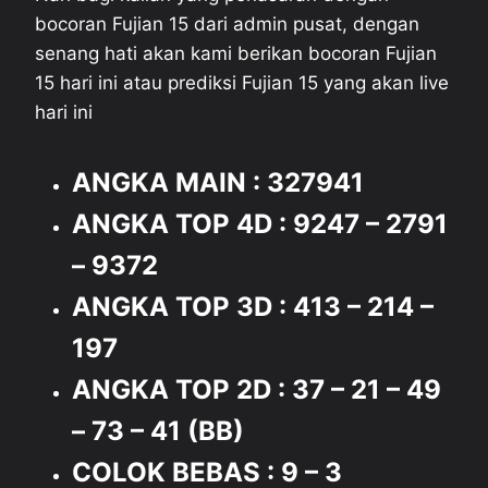
bocoran Fujian 15 dari admin pusat, dengan
senang hati akan kami berikan bocoran Fujian
15 hari ini atau prediksi Fujian 15 yang akan live
hari ini
ANGKA MAIN : 327941
ANGKA TOP 4D : 9247 – 2791
– 9372
ANGKA TOP 3D : 413 – 214 –
197
ANGKA TOP 2D : 37 – 21 – 49
– 73 – 41 (BB)
COLOK BEBAS : 9 – 3