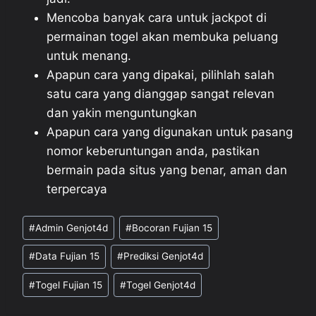
Mencoba banyak cara untuk jackpot di
permainan togel akan membuka peluang
untuk menang.
Apapun cara yang dipakai, pilihlah salah
satu cara yang dianggap sangat relevan
dan yakin menguntungkan
Apapun cara yang digunakan untuk pasang
nomor keberuntungan anda, pastikan
bermain pada situs yang benar, aman dan
terpercaya
Post
#
Admin Genjot4d
#
Bocoran Fujian 15
Tags:
#
Data Fujian 15
#
Prediksi Genjot4d
#
Togel Fujian 15
#
Togel Genjot4d