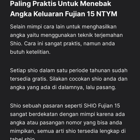
Paling Praktis Untuk Menebak
Angka Keluaran Fujian 15 NTYM
Selain mimpi cara lain untuk menghasilkan
angka yaitu menggunakan teknik terjemahan
Shio. Cara ini sangat praktis, namun anda
butuh ketelitian.
Setiap shio dalam satu periode tahunan sudah
tersedia gratis. Silakan cocokan shio anda dan
angka yang ada di dalamnya, lalu pasang.
Shio sebuah pasaran seperti SHIO Fujian 15
sangat berdekatan dengan mimpi karena ada
angka atau pasangan nomor yang bisa anda
mimpikan, semua arti shio tersedia lengkap di
tabel shio.