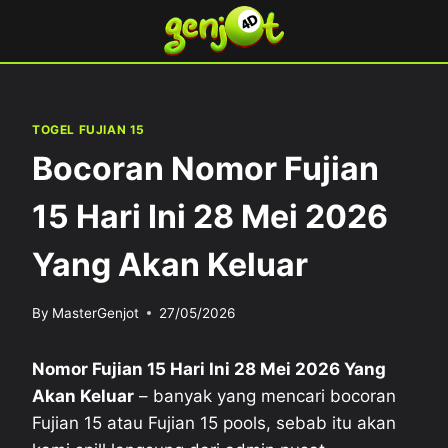
Skip
to
content
TOGEL FUJIAN 15
Bocoran Nomor Fujian
15 Hari Ini 28 Mei 2026
Yang Akan Keluar
By
MasterGenjot
27/05/2026
Nomor Fujian 15 Hari Ini 28 Mei 2026 Yang
Akan Keluar
– banyak yang mencari bocoran
Fujian 15 atau Fujian 15 pools, sebab itu akan