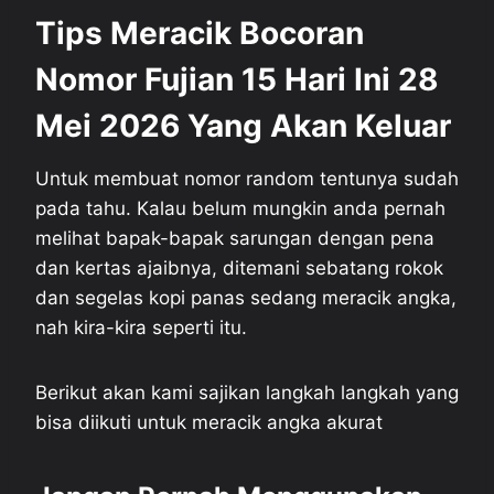
Tips Meracik Bocoran
Nomor Fujian 15 Hari Ini 28
Mei 2026 Yang Akan Keluar
Untuk membuat nomor random tentunya sudah
pada tahu. Kalau belum mungkin anda pernah
melihat bapak-bapak sarungan dengan pena
dan kertas ajaibnya, ditemani sebatang rokok
dan segelas kopi panas sedang meracik angka,
nah kira-kira seperti itu.
Berikut akan kami sajikan langkah langkah yang
bisa diikuti untuk meracik angka akurat