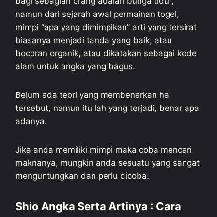
bagi sebagian orang adalah bunga tidur,
namun dari sejarah awal permainan togel,
mimpi “apa yang dimimpikan” arti yang tersirat
biasanya menjadi tanda yang baik, atau
bocoran organik, atau dikatakan sebagai kode
alam untuk angka yang bagus.
Belum ada teori yang membenarkan hal
tersebut, namun itu lah yang terjadi, benar apa
adanya.
Jika anda memiliki mimpi maka coba mencari
maknanya, mungkin anda sesuatu yang sangat
menguntungkan dan perlu dicoba.
Shio Angka Serta Artinya : Cara