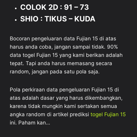
COLOK 2D : 91 – 73
SHIO : TIKUS – KUDA
Bocoran pengeluaran data Fujian 15 di atas
harus anda coba, jangan sampai tidak. 90%
data togel Fujian 15 yang kami berikan adalah
tepat. Tapi anda harus memasang secara
random, jangan pada satu pola saja.
Pola perkiraan data pengeluaran Fujian 15 di
atas adalah dasar yang harus dikembangkan,
karena tidak mungkin kami sertakan semua
angka random di artikel prediksi
togel Fujian 15
ini. Paham kan…