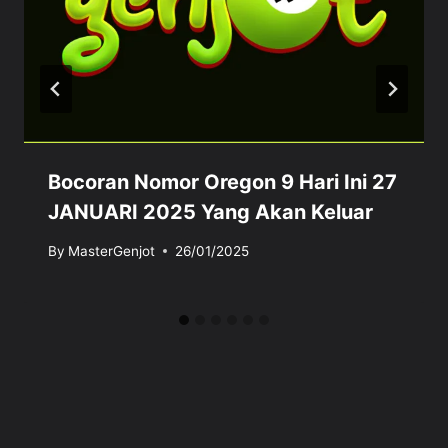
Bocoran Nomor Oregon 9 Hari Ini 27
JANUARI 2025 Yang Akan Keluar
By
MasterGenjot
26/01/2025