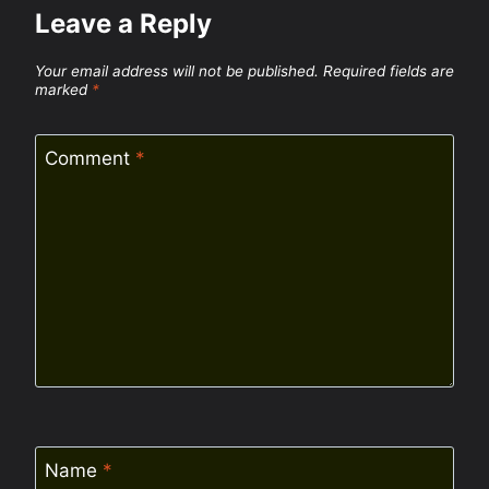
Leave a Reply
Your email address will not be published.
Required fields are
marked
*
Comment
*
Name
*