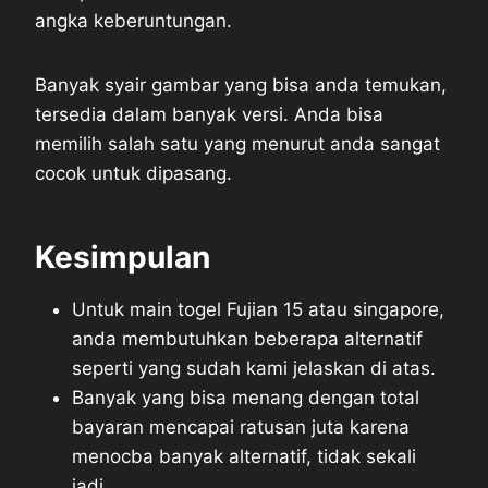
angka keberuntungan.
Banyak syair gambar yang bisa anda temukan,
tersedia dalam banyak versi. Anda bisa
memilih salah satu yang menurut anda sangat
cocok untuk dipasang.
Kesimpulan
Untuk main togel Fujian 15 atau singapore,
anda membutuhkan beberapa alternatif
seperti yang sudah kami jelaskan di atas.
Banyak yang bisa menang dengan total
bayaran mencapai ratusan juta karena
menocba banyak alternatif, tidak sekali
jadi.