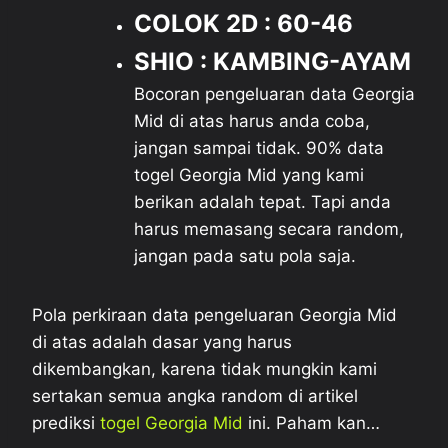
COLOK 2D :
60-46
SHIO :
KAMBING-AYAM
Bocoran pengeluaran data Georgia
Mid di atas harus anda coba,
jangan sampai tidak. 90% data
togel Georgia Mid yang kami
berikan adalah tepat. Tapi anda
harus memasang secara random,
jangan pada satu pola saja.
Pola perkiraan data pengeluaran Georgia Mid
di atas adalah dasar yang harus
dikembangkan, karena tidak mungkin kami
sertakan semua angka random di artikel
prediksi
togel Georgia Mid
ini. Paham kan…