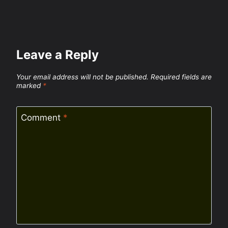
Leave a Reply
Your email address will not be published.
Required fields are
marked
*
Comment
*