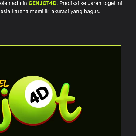
n oleh admin
GENJOT4D
. Prediksi keluaran togel ini
esia karena memiliki akurasi yang bagus.