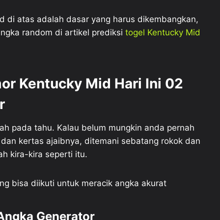
id di atas adalah dasar yang harus dikembangkan,
ngka random di artikel prediksi
togel Kentucky Mid
r Kentucky Mid Hari Ini 02
r
h pada tahu. Kalau belum mungkin anda pernah
an kertas ajaibnya, ditemani sebatang rokok dan
kira-kira seperti itu.
ng bisa diikuti untuk meracik angka akurat
Angka Generator