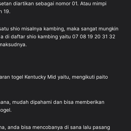
setan diartikan sebagai nomor 01. Atau mimpi
h 19.
 satu shio misalnya kambing, maka sangat mungkin
a di daftar shio kambing yaitu 07 08 19 20 31 32
 maksudnya.
ran togel Kentucky Mid yaitu, mengikuti paito
rhana, mudah dipahami dan bisa memberikan
ogel.
na, anda bisa mencobanya di sana lalu pasang