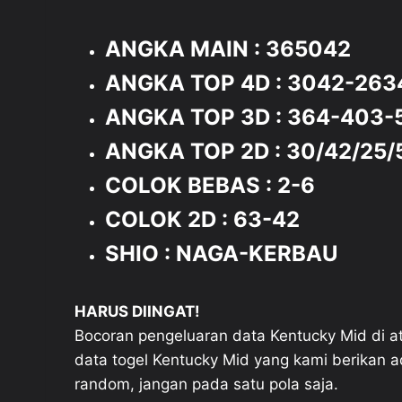
ANGKA MAIN :
365042
ANGKA TOP 4D :
3042-263
ANGKA TOP 3D :
364-403-
ANGKA TOP 2D :
30/42/25/
COLOK BEBAS :
2-6
COLOK 2D :
63-42
SHIO :
NAGA-KERBAU
HARUS DIINGAT!
Bocoran pengeluaran data Kentucky Mid di a
data togel Kentucky Mid yang kami berikan 
random, jangan pada satu pola saja.