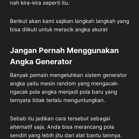
nah kira-kira seperti itu.
Berikut akan kami sajikan langkah langkah yang
bisa diikuti untuk meracik angka akurat
Jangan Pernah Menggunakan
Angka Generator
Banyak pemain mengeluhkan sistem generator
angka yaitu mesin random yang mengacak-
ngacak pola angka menjadi pola baru yang
ternyata tidak terlalu menguntungkan.
Sebab itu jadikan cara tersebut sebagai
alternatif saja. Anda bisa merancang pola
sendiri yang lebih jitu dari alat bantu lainnya.