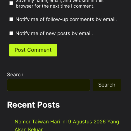
Save my name, email, and website in this
browser for the next time I comment.
Notify me of follow-up comments by email.
Notify me of new posts by email.
Search
Search
Recent Posts
Nomor Taiwan Hari Ini 9 Agustus 2026 Yang
Akan Keluar