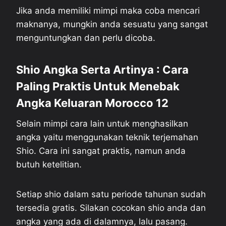
Jika anda memiliki mimpi maka coba mencari
maknanya, mungkin anda sesuatu yang sangat
menguntungkan dan perlu dicoba.
Shio Angka Serta Artinya : Cara
Paling Praktis Untuk Menebak
Angka Keluaran Morocco 12
Selain mimpi cara lain untuk menghasilkan
angka yaitu menggunakan teknik terjemahan
Shio. Cara ini sangat praktis, namun anda
butuh ketelitian.
Setiap shio dalam satu periode tahunan sudah
tersedia gratis. Silakan cocokan shio anda dan
angka yang ada di dalamnya, lalu pasang.