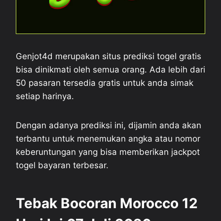
Genjot4d merupakan situs prediksi togel gratis
bisa dinikmati oleh semua orang. Ada lebih dari
50 pasaran tersedia gratis untuk anda simak
setiap harinya.
Dengan adanya prediksi ini, dijamin anda akan
terbantu untuk menemukan angka atau nomor
keberuntungan yang bisa memberikan jackpot
togel bayaran terbesar.
Tebak Bocoran Morocco 12