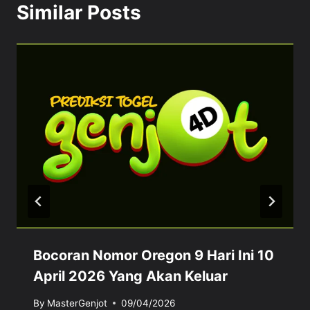
Similar Posts
Bocoran Nomor Oregon 9 Hari Ini 10
April 2026 Yang Akan Keluar
By
MasterGenjot
09/04/2026