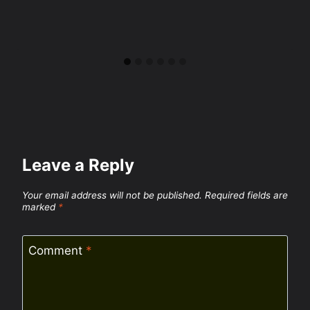
Leave a Reply
Your email address will not be published.
Required fields are
marked
*
Comment
*