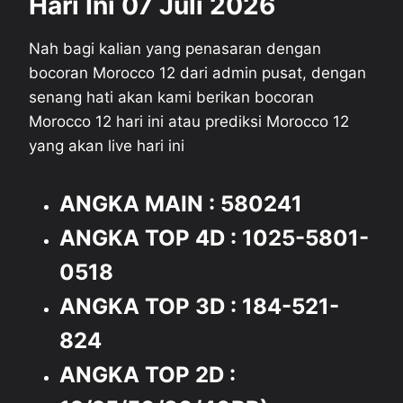
Hari Ini 07 Juli 2026
Nah bagi kalian yang penasaran dengan
bocoran Morocco 12 dari admin pusat, dengan
senang hati akan kami berikan bocoran
Morocco 12 hari ini atau prediksi Morocco 12
yang akan live hari ini
ANGKA MAIN : 580241
ANGKA TOP 4D : 1025-5801-
0518
ANGKA TOP 3D : 184-521-
824
ANGKA TOP 2D :