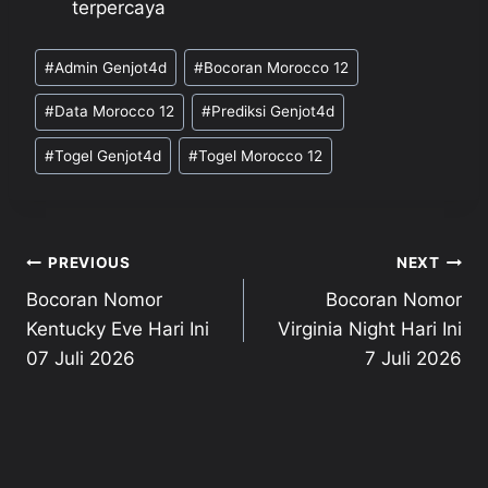
terpercaya
Post
#
Admin Genjot4d
#
Bocoran Morocco 12
Tags:
#
Data Morocco 12
#
Prediksi Genjot4d
#
Togel Genjot4d
#
Togel Morocco 12
Post
PREVIOUS
NEXT
Bocoran Nomor
Bocoran Nomor
navigation
Kentucky Eve Hari Ini
Virginia Night Hari Ini
07 Juli 2026
7 Juli 2026