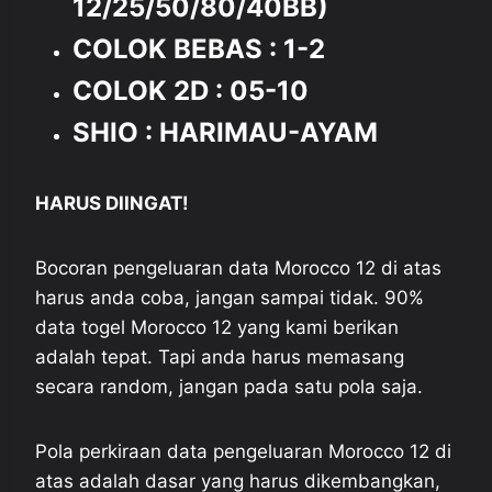
12/25/50/80/40
BB)
COLOK BEBAS : 1-2
COLOK 2D : 05-10
SHIO : HARIMAU-AYAM
HARUS DIINGAT!
Bocoran pengeluaran data Morocco 12 di atas
harus anda coba, jangan sampai tidak. 90%
data togel Morocco 12 yang kami berikan
adalah tepat. Tapi anda harus memasang
secara random, jangan pada satu pola saja.
Pola perkiraan data pengeluaran Morocco 12 di
atas adalah dasar yang harus dikembangkan,