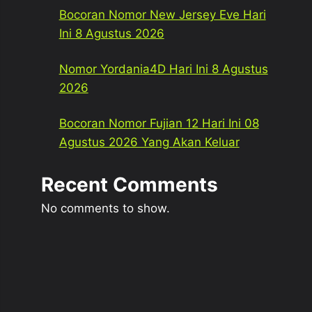
Bocoran Nomor New Jersey Eve Hari
Ini 8 Agustus 2026
Nomor Yordania4D Hari Ini 8 Agustus
2026
Bocoran Nomor Fujian 12 Hari Ini 08
Agustus 2026 Yang Akan Keluar
Recent Comments
No comments to show.