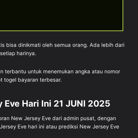
is bisa dinikmati oleh semua orang. Ada lebih dari
setiap harinya.
kan terbantu untuk menemukan angka atau nomor
 togel bayaran terbesar.
Eve Hari Ini 21 JUNI 2025
oran New Jersey Eve dari admin pusat, dengan
ersey Eve hari ini atau prediksi New Jersey Eve