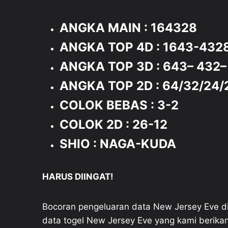
ANGKA MAIN : 164328
ANGKA TOP 4D : 1643-4328
ANGKA TOP 3D :
643
–
432
ANGKA TOP 2D : 64/
32
/
24
/
COLOK BEBAS :
3-2
COLOK 2D : 26-12
SHIO : NAGA-KUDA
HARUS DIINGAT!
Bocoran pengeluaran data New Jersey Eve di
data togel New Jersey Eve yang kami berika