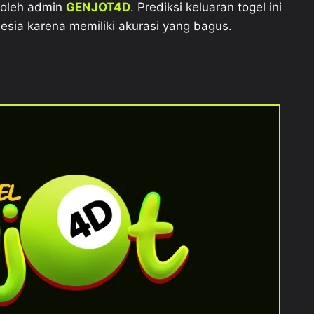
n oleh admin
GENJOT4D
. Prediksi keluaran togel ini
esia karena memiliki akurasi yang bagus.