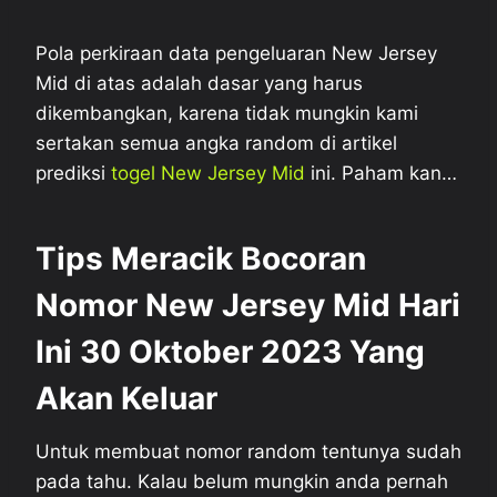
Pola perkiraan data pengeluaran New Jersey
Mid di atas adalah dasar yang harus
dikembangkan, karena tidak mungkin kami
sertakan semua angka random di artikel
prediksi
togel New Jersey Mid
ini. Paham kan…
Tips Meracik Bocoran
Nomor New Jersey Mid Hari
Ini 30 Oktober 2023 Yang
Akan Keluar
Untuk membuat nomor random tentunya sudah
pada tahu. Kalau belum mungkin anda pernah