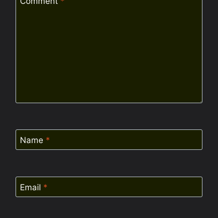
Comment
*
Name
*
Email
*