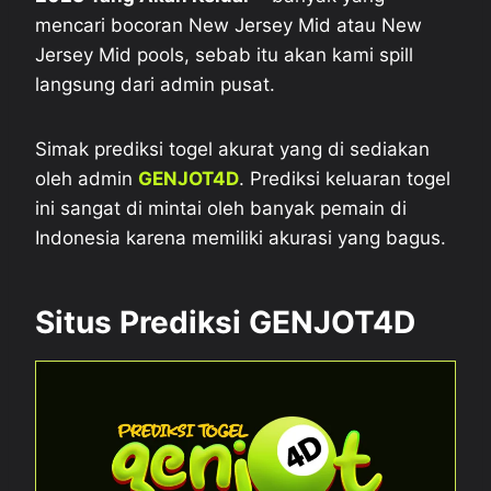
mencari bocoran New Jersey Mid atau New
Jersey Mid pools, sebab itu akan kami spill
langsung dari admin pusat.
Simak prediksi togel akurat yang di sediakan
oleh admin
GENJOT4D
. Prediksi keluaran togel
ini sangat di mintai oleh banyak pemain di
Indonesia karena memiliki akurasi yang bagus.
Situs Prediksi GENJOT4D