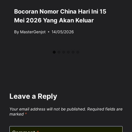
Bocoran Nomor China Hari Ini 15
Mei 2026 Yang Akan Keluar
By
MasterGenjot
14/05/2026
Leave a Reply
Your email address will not be published.
Required fields are
marked
*