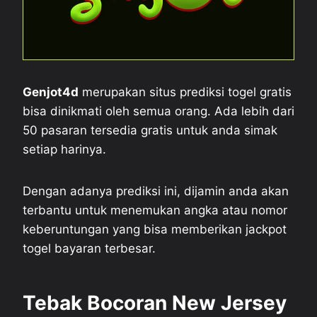
Genjot4d
merupakan situs prediksi togel gratis
bisa dinikmati oleh semua orang. Ada lebih dari
50 pasaran tersedia gratis untuk anda simak
setiap harinya.
Dengan adanya prediksi ini, dijamin anda akan
terbantu untuk menemukan angka atau nomor
keberuntungan yang bisa memberikan jackpot
togel bayaran terbesar.
Tebak Bocoran New Jersey