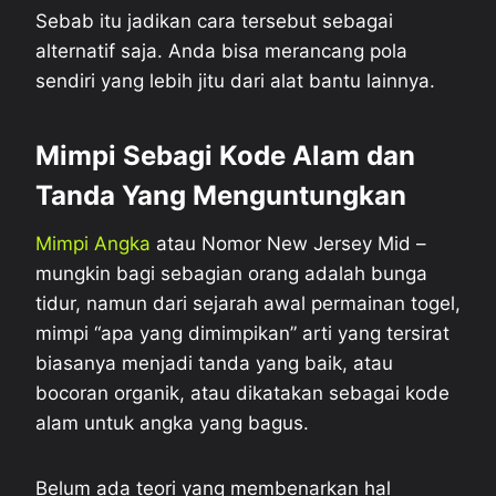
Sebab itu jadikan cara tersebut sebagai
alternatif saja. Anda bisa merancang pola
sendiri yang lebih jitu dari alat bantu lainnya.
Mimpi Sebagi Kode Alam dan
Tanda Yang Menguntungkan
Mimpi Angka
atau Nomor New Jersey Mid –
mungkin bagi sebagian orang adalah bunga
tidur, namun dari sejarah awal permainan togel,
mimpi “apa yang dimimpikan” arti yang tersirat
biasanya menjadi tanda yang baik, atau
bocoran organik, atau dikatakan sebagai kode
alam untuk angka yang bagus.
Belum ada teori yang membenarkan hal