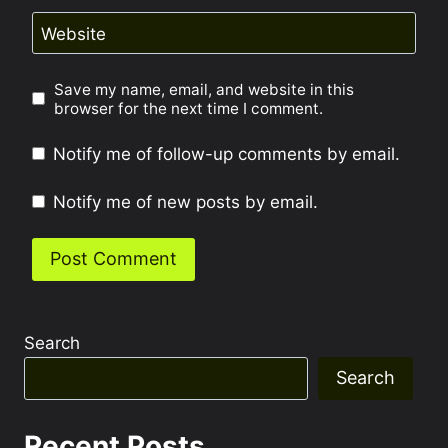
Website
Save my name, email, and website in this
browser for the next time I comment.
Notify me of follow-up comments by email.
Notify me of new posts by email.
Search
Search
Recent Posts