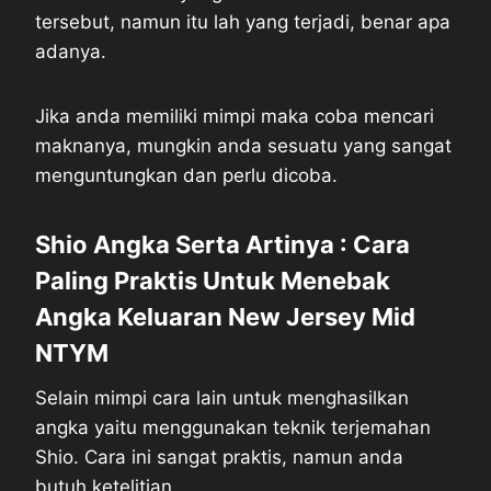
tersebut, namun itu lah yang terjadi, benar apa
adanya.
Jika anda memiliki mimpi maka coba mencari
maknanya, mungkin anda sesuatu yang sangat
menguntungkan dan perlu dicoba.
Shio Angka Serta Artinya : Cara
Paling Praktis Untuk Menebak
Angka Keluaran New Jersey Mid
NTYM
Selain mimpi cara lain untuk menghasilkan
angka yaitu menggunakan teknik terjemahan
Shio. Cara ini sangat praktis, namun anda
butuh ketelitian.