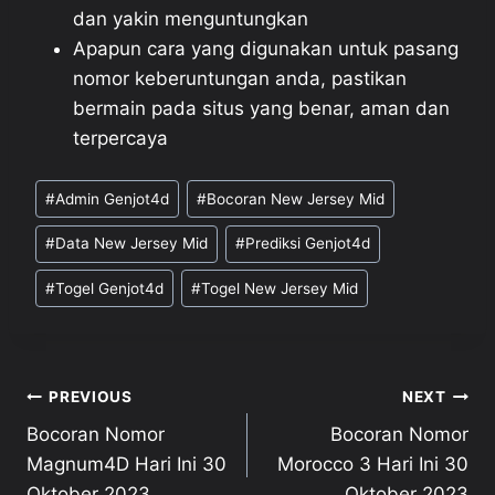
dan yakin menguntungkan
Apapun cara yang digunakan untuk pasang
nomor keberuntungan anda, pastikan
bermain pada situs yang benar, aman dan
terpercaya
Post
#
Admin Genjot4d
#
Bocoran New Jersey Mid
Tags:
#
Data New Jersey Mid
#
Prediksi Genjot4d
#
Togel Genjot4d
#
Togel New Jersey Mid
Post
PREVIOUS
NEXT
Bocoran Nomor
Bocoran Nomor
navigation
Magnum4D Hari Ini 30
Morocco 3 Hari Ini 30
Oktober 2023
Oktober 2023