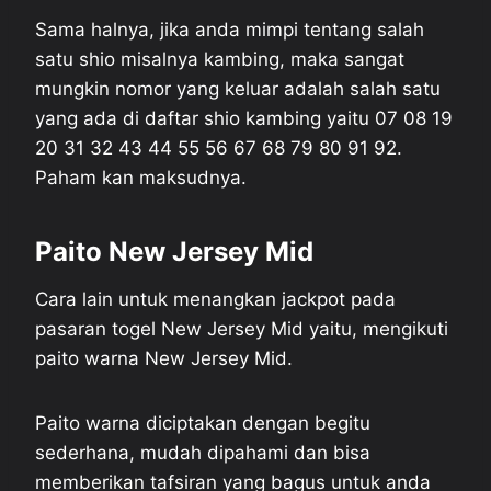
Sama halnya, jika anda mimpi tentang salah
satu shio misalnya kambing, maka sangat
mungkin nomor yang keluar adalah salah satu
yang ada di daftar shio kambing yaitu 07 08 19
20 31 32 43 44 55 56 67 68 79 80 91 92.
Paham kan maksudnya.
Paito New Jersey Mid
Cara lain untuk menangkan jackpot pada
pasaran togel New Jersey Mid yaitu, mengikuti
paito warna New Jersey Mid.
Paito warna diciptakan dengan begitu
sederhana, mudah dipahami dan bisa
memberikan tafsiran yang bagus untuk anda