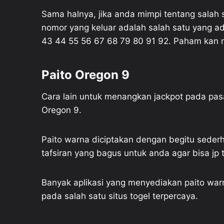
Sama halnya, jika anda mimpi tentang salah
nomor yang keluar adalah salah satu yang ad
43 44 55 56 67 68 79 80 91 92. Paham kan
Paito Oregon 9
Cara lain untuk menangkan jackpot pada pasa
Oregon 9.
Paito warna diciptakan dengan begitu sede
tafsiran yang bagus untuk anda agar bisa jp t
Banyak aplikasi yang menyediakan paito war
pada salah satu situs togel terpercaya.