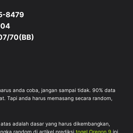
5-8479
704
07/70
(BB)
harus anda coba, jangan sampai tidak. 90% data
pat. Tapi anda harus memasang secara random,
i atas adalah dasar yang harus dikembangkan,
ngka random di artikel prediksi
togel Oregon 9
ini.