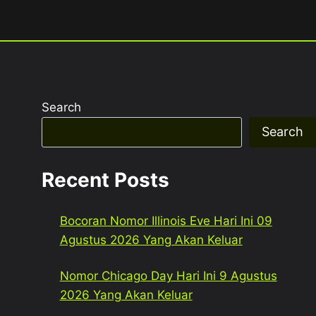
Search
Search
Recent Posts
Bocoran Nomor Illinois Eve Hari Ini 09
Agustus 2026 Yang Akan Keluar
Nomor Chicago Day Hari Ini 9 Agustus
2026 Yang Akan Keluar