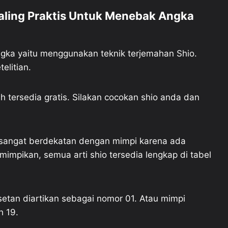
Paling Praktis Untuk Menebak Angka
ngka yaitu menggunakan teknik terjemahan Shio.
elitian.
h tersedia gratis. Silakan cocokan shio anda dan
 sangat berdekatan dengan mimpi karena ada
mpikan, semua arti shio tersedia lengkap di tabel
setan diartikan sebagai nomor 01. Atau mimpi
h 19.