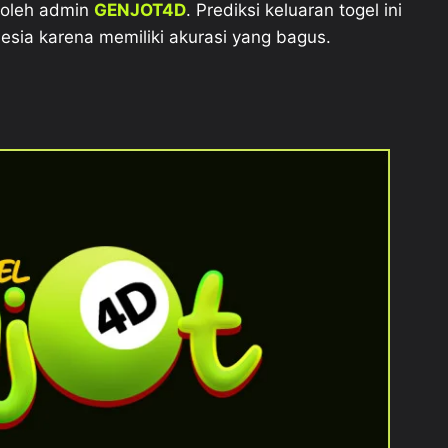
n oleh admin
GENJOT4D
. Prediksi keluaran togel ini
esia karena memiliki akurasi yang bagus.