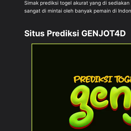
Simak prediksi togel akurat yang di sediaka
sangat di mintai oleh banyak pemain di Indon
Situs Prediksi GENJOT4D