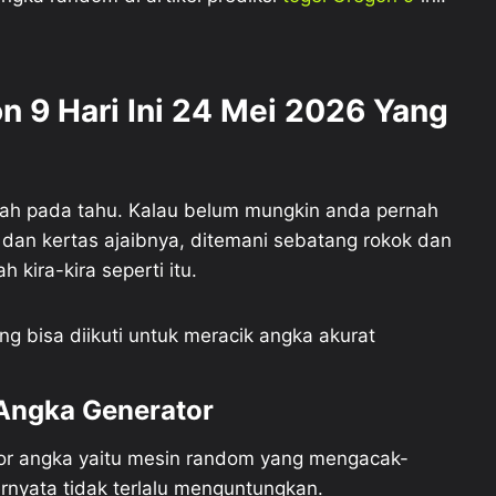
 9 Hari Ini 24 Mei 2026 Yang
h pada tahu. Kalau belum mungkin anda pernah
an kertas ajaibnya, ditemani sebatang rokok dan
kira-kira seperti itu.
ng bisa diikuti untuk meracik angka akurat
Angka Generator
or angka yaitu mesin random yang mengacak-
rnyata tidak terlalu menguntungkan.