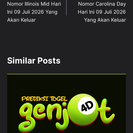
Nomor Illinois Mid Hari
Nomor Carolina Day
navigation
Ini 09 Juli 2026 Yang
Hari Ini 09 Juli 2026
Akan Keluar
Yang Akan Keluar
Similar Posts