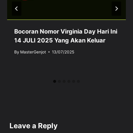
Bocoran Nomor Virginia Day Hari Ini
14 JULI 2025 Yang Akan Keluar
By
MasterGenjot
13/07/2025
Leave a Reply