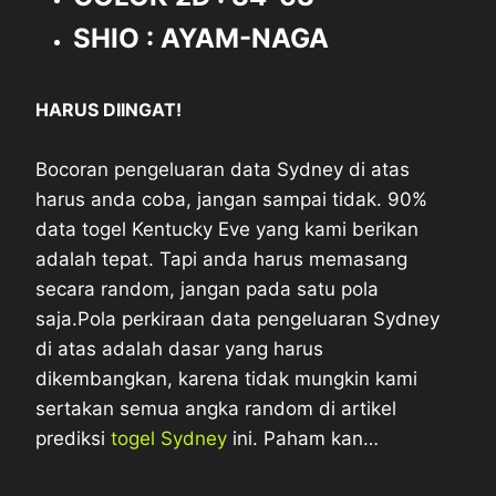
SHIO :
AYAM-NAGA
HARUS DIINGAT!
Bocoran pengeluaran data Sydney di atas
harus anda coba, jangan sampai tidak. 90%
data togel Kentucky Eve yang kami berikan
adalah tepat. Tapi anda harus memasang
secara random, jangan pada satu pola
saja.Pola perkiraan data pengeluaran Sydney
di atas adalah dasar yang harus
dikembangkan, karena tidak mungkin kami
sertakan semua angka random di artikel
prediksi
togel Sydney
ini. Paham kan…