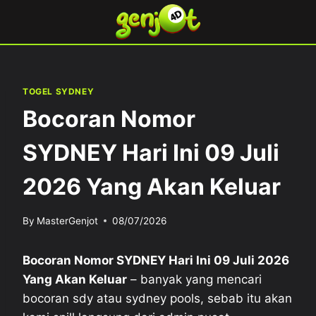
Skip
to
content
TOGEL SYDNEY
Bocoran Nomor
SYDNEY Hari Ini 09 Juli
2026 Yang Akan Keluar
By
MasterGenjot
08/07/2026
Bocoran Nomor SYDNEY Hari Ini 09 Juli 2026
Yang Akan Keluar
– banyak yang mencari
bocoran sdy atau sydney pools, sebab itu akan