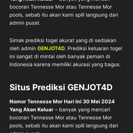
bocoran Tennesse Mor atau Tennesse Mor
pools, sebab itu akan kami spill langsung dari
admin pusat.
Simak prediksi togel akurat yang di sediakan
oleh admin
GENJOT4D
. Prediksi keluaran togel
ini sangat di mintai oleh banyak pemain di
Indonesia karena memiliki akurasi yang bagus.
Situs Prediksi GENJOT4D
Nomor Tennesse Mor Hari Ini 30 Mei 2024
Yang Akan Keluar
– banyak yang mencari
bocoran Tennesse Mor atau Tennesse Mor
pools, sebab itu akan kami spill langsung dari