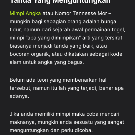
Tanda Yang Menguntungkan
Mimpi Angka
atau Nomor Tennesse Mor –
mungkin bagi sebagian orang adalah bunga
tidur, namun dari sejarah awal permainan togel,
mimpi “apa yang dimimpikan” arti yang tersirat
biasanya menjadi tanda yang baik, atau
bocoran organik, atau dikatakan sebagai kode
alam untuk angka yang bagus.
Belum ada teori yang membenarkan hal
tersebut, namun itu lah yang terjadi, benar apa
adanya.
Jika anda memiliki mimpi maka coba mencari
maknanya, mungkin anda sesuatu yang sangat
menguntungkan dan perlu dicoba.