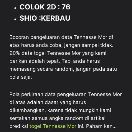
COLOK 2D : 76
SHIO :KERBAU
Bocoran pengeluaran data Tennesse Mor di
atas harus anda coba, jangan sampai tidak.
90% data togel Tennesse Mor yang kami
berikan adalah tepat. Tapi anda harus
memasang secara random, jangan pada satu
pola saja.
Pola perkiraan data pengeluaran Tennesse Mor
di atas adalah dasar yang harus
dikembangkan, karena tidak mungkin kami
sertakan semua angka random di artikel
prediksi
togel Tennesse Mor
ini. Paham kan…