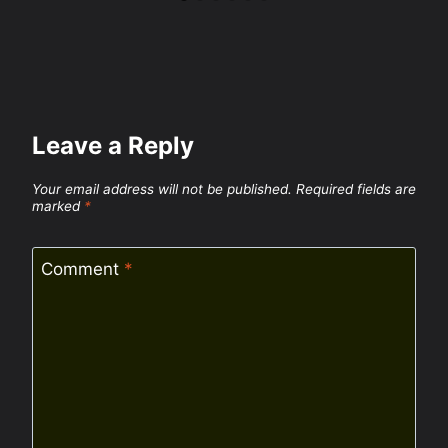
Leave a Reply
Your email address will not be published.
Required fields are
marked
*
Comment
*