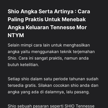
Shio Angka Serta Artinya : Cara
Paling Praktis Untuk Menebak
Angka Keluaran Tennesse Mor
NTYM
Selain mimpi cara lain untuk menghasilkan
angka yaitu menggunakan teknik terjemahan
Shio. Cara ini sangat praktis, namun anda
butuh ketelitian.
Setiap shio dalam satu periode tahunan sudah
tersedia gratis. Silakan cocokan shio anda dan
angka yang ada di dalamnya, lalu pasang.
Shio sebuah pasaran seperti SHIO Tennesse