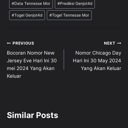
#
Data Tennesse Mor
#
Prediksi Genjot4d
#
Togel Genjot4d
#
Togel Tennesse Mor
Post
PREVIOUS
NEXT
Bocoran Nomor New
Nomor Chicago Day
navigation
Jersey Eve Hari Ini 30
Hari Ini 30 May 2024
mei 2024 Yang Akan
Yang Akan Keluar
Keluar
Similar Posts