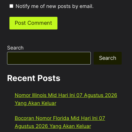
Notify me of new posts by email.
Search
Search
Recent Posts
Nomor Illinois Mid Hari Ini 07 Agustus 2026
Yang Akan Keluar
Bocoran Nomor Florida Mid Hari Ini 07
Agustus 2026 Yang Akan Keluar