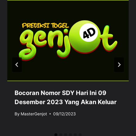
Bocoran Nomor SDY Hari Ini 09
Desember 2023 Yang Akan Keluar
By
MasterGenjot
09/12/2023