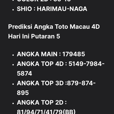
SHIO : HARIMAU-NAGA
Prediksi Angka Toto Macau 4D
Hari Ini Putaran 5
ANGKA MAIN : 179485
ANGKA TOP 4D : 5149-7984-
5874
ANGKA TOP 3D :879-874-
895
ANGKA TOP 2D :
81/94/71/41/79(BB)