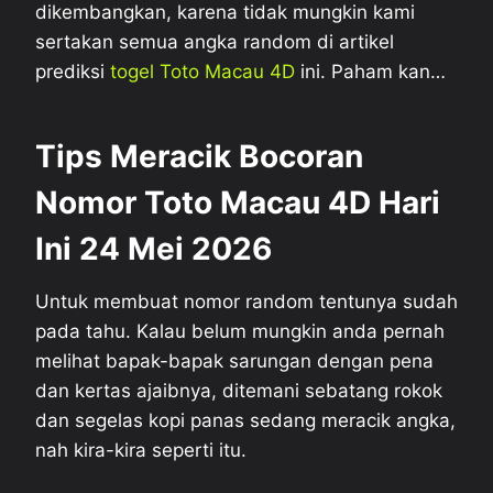
dikembangkan, karena tidak mungkin kami
sertakan semua angka random di artikel
prediksi
togel Toto Macau 4D
ini. Paham kan…
Tips Meracik Bocoran
Nomor
Toto Macau 4D Hari
Ini 24 Mei 2026
Untuk membuat nomor random tentunya sudah
pada tahu. Kalau belum mungkin anda pernah
melihat bapak-bapak sarungan dengan pena
dan kertas ajaibnya, ditemani sebatang rokok
dan segelas kopi panas sedang meracik angka,
nah kira-kira seperti itu.