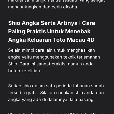
maknanya, mungkin anda sesuatu yang sangat
menguntungkan dan perlu dicoba.
Shio Angka Serta Artinya : Cara
Paling Praktis Untuk Menebak
Angka Keluaran Toto Macau 4D
Selain mimpi cara lain untuk menghasilkan
angka yaitu menggunakan teknik terjemahan
Shio. Cara ini sangat praktis, namun anda
butuh ketelitian.
Setiap shio dalam satu periode tahunan sudah
tersedia gratis. Silakan cocokan shio anda dan
angka yang ada di dalamnya, lalu pasang.