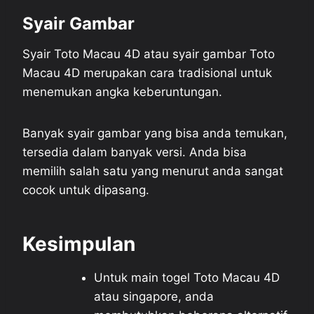
Syair Gambar
Syair Toto Macau 4D atau syair gambar Toto
Macau 4D merupakan cara tradisional untuk
menemukan angka keberuntungan.
Banyak syair gambar yang bisa anda temukan,
tersedia dalam banyak versi. Anda bisa
memilih salah satu yang menurut anda sangat
cocok untuk dipasang.
Kesimpulan
Untuk main togel Toto Macau 4D
atau singapore, anda