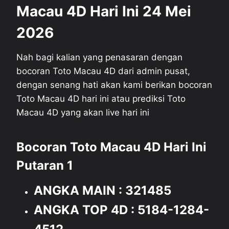
Macau 4D Hari Ini 24 Mei
2026
Nah bagi kalian yang penasaran dengan
bocoran Toto Macau 4D dari admin pusat,
dengan senang hati akan kami berikan bocoran
Toto Macau 4D hari ini atau prediksi Toto
Macau 4D yang akan live hari ini
Bocoran Toto Macau 4D Hari Ini
Putaran 1
ANGKA MAIN : 321485
ANGKA TOP 4D : 5184-1284-