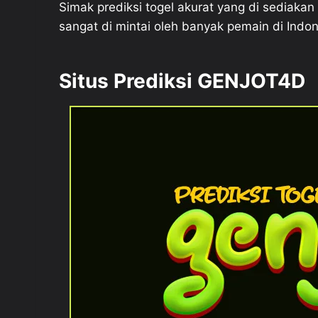
Simak prediksi togel akurat yang di sediaka
sangat di mintai oleh banyak pemain di Indon
Situs Prediksi GENJOT4D