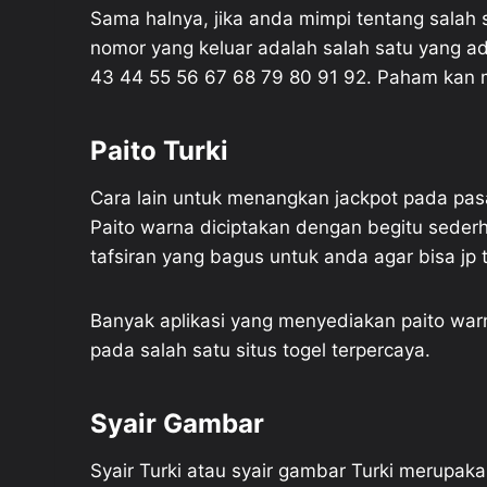
Sama halnya, jika anda mimpi tentang salah
nomor yang keluar adalah salah satu yang ad
43 44 55 56 67 68 79 80 91 92. Paham kan
Paito Turki
Cara lain untuk menangkan jackpot pada pasar
Paito warna diciptakan dengan begitu sede
tafsiran yang bagus untuk anda agar bisa jp t
Banyak aplikasi yang menyediakan paito war
pada salah satu situs togel terpercaya.
Syair Gambar
Syair Turki atau syair gambar Turki merupak