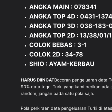
ANGKA MAIN : 078341
ANGKA TOP 4D : 0431-137
ANGKA TOP 3D : 038-183-
ANGKA TOP 2D : 13/38/01/
COLOK BEBAS : 3-1
COLOK 2D : 34-78
SHIO : AYAM-KERBAU
HARUS DIINGAT
Bocoran pengeluaran data Tu
90% data togel Turki yang kami berikan ada
random, jangan pada satu pola saja.
Pola perkiraan data pengeluaran Turki di at