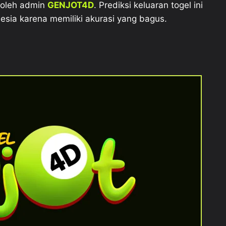
n oleh admin
GENJOT4D
. Prediksi keluaran togel ini
esia karena memiliki akurasi yang bagus.