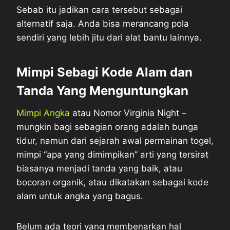
Sebab itu jadikan cara tersebut sebagai
alternatif saja. Anda bisa merancang pola
sendiri yang lebih jitu dari alat bantu lainnya.
Mimpi Sebagi Kode Alam dan
Tanda Yang Menguntungkan
Mimpi Angka
atau Nomor Virginia Night –
mungkin bagi sebagian orang adalah bunga
tidur, namun dari sejarah awal permainan togel,
mimpi “apa yang dimimpikan” arti yang tersirat
biasanya menjadi tanda yang baik, atau
bocoran organik, atau dikatakan sebagai kode
alam untuk angka yang bagus.
Belum ada teori yang membenarkan hal