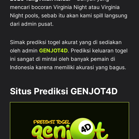
mencari bocoran Virginia Night atau Virginia
Night pools, sebab itu akan kami spill langsung
dari admin pusat.
Simak prediksi togel akurat yang di sediakan
oleh admin
GENJOT4D
. Prediksi keluaran togel
ini sangat di mintai oleh banyak pemain di
Indonesia karena memiliki akurasi yang bagus.
Situs Prediksi GENJOT4D