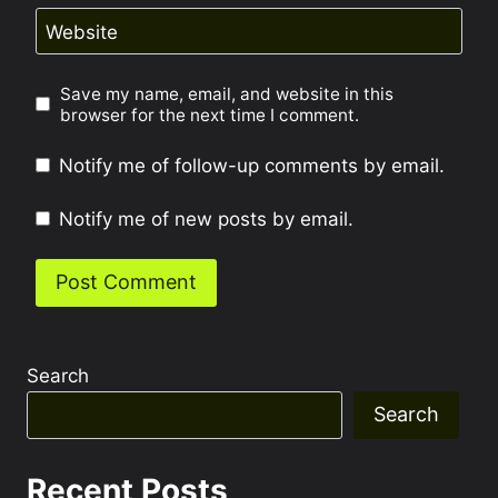
Website
Save my name, email, and website in this
browser for the next time I comment.
Notify me of follow-up comments by email.
Notify me of new posts by email.
Search
Search
Recent Posts