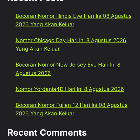
Bocoran Nomor Illinois Eve Hari Ini 08 Agustus
2026 Yang Akan Keluar
Nomor Chicago Day Hari Ini 8 Agustus 2026
Yang Akan Keluar
Bocoran Nomor New Jersey Eve Hari Ini 8
Agustus 2026
Nomor Yordania4D Hari Ini 8 Agustus 2026
Bocoran Nomor Fujian 12 Hari Ini 08 Agustus
2026 Yang Akan Keluar
Recent Comments