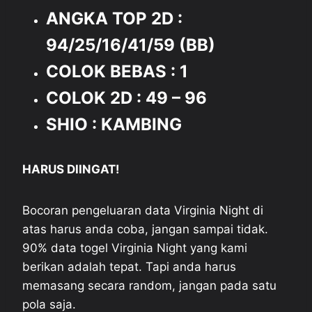
ANGKA TOP 2D :
94/25/16/41/59 (BB)
COLOK BEBAS : 1
COLOK 2D : 49 – 96
SHIO : KAMBING
HARUS DIINGAT!
Bocoran pengeluaran data Virginia Night di
atas harus anda coba, jangan sampai tidak.
90% data togel Virginia Night yang kami
berikan adalah tepat. Tapi anda harus
memasang secara random, jangan pada satu
pola saja.