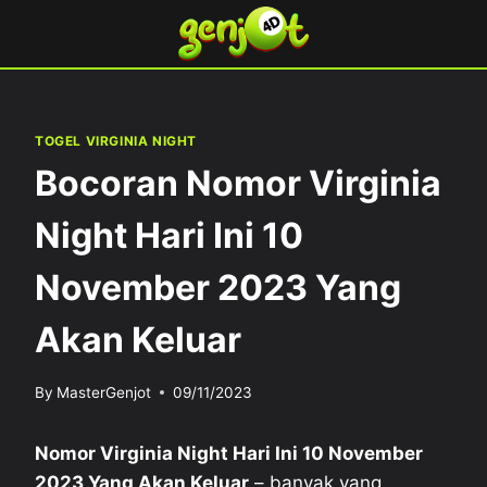
Skip
to
content
TOGEL VIRGINIA NIGHT
Bocoran Nomor Virginia
Night Hari Ini 10
November 2023 Yang
Akan Keluar
By
MasterGenjot
09/11/2023
Nomor Virginia Night Hari Ini 10 November
2023 Yang Akan Keluar
– banyak yang