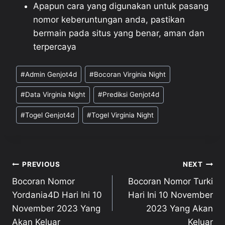
Apapun cara yang digunakan untuk pasang
nomor keberuntungan anda, pastikan
bermain pada situs yang benar, aman dan
terpercaya
Post
#
Admin Genjot4d
#
Bocoran Virginia Night
Tags:
#
Data Virginia Night
#
Prediksi Genjot4d
#
Togel Genjot4d
#
Togel Virginia Night
Post
PREVIOUS
NEXT
Bocoran Nomor
Bocoran Nomor Turki
navigation
Yordania4D Hari Ini 10
Hari Ini 10 November
November 2023 Yang
2023 Yang Akan
Akan Keluar
Keluar