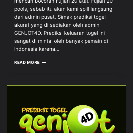
mencari bocoran Fujian 20 atau Fujian 20
pools, sebab itu akan kami spill langsung
dari admin pusat. Simak prediksi togel
akurat yang di sediakan oleh admin
GENJOT4D. Prediksi keluaran togel ini
sangat di mintai oleh banyak pemain di
Indonesia karena…
BOCORAN
READ MORE
NOMOR
FUJIAN
20
HARI
INI
31
JULI
2026
YANG
AKAN
KELUAR