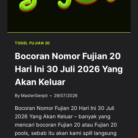
TOGEL FUJIAN 20
Bocoran Nomor Fujian 20
Hari Ini 30 Juli 2026 Yang
Akan Keluar
By
MasterGenjot
29/07/2026
Bocoran Nomor Fujian 20 Hari Ini 30 Juli
2026 Yang Akan Keluar – banyak yang
mencari bocoran Fujian 20 atau Fujian 20
pools, sebab itu akan kami spill langsung