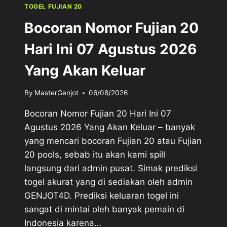
TOGEL FUJIAN 20
Bocoran Nomor Fujian 20
Hari Ini 07 Agustus 2026
Yang Akan Keluar
By
MasterGenjot
06/08/2026
Bocoran Nomor Fujian 20 Hari Ini 07
Agustus 2026 Yang Akan Keluar – banyak
yang mencari bocoran Fujian 20 atau Fujian
20 pools, sebab itu akan kami spill
langsung dari admin pusat. Simak prediksi
togel akurat yang di sediakan oleh admin
GENJOT4D. Prediksi keluaran togel ini
sangat di mintai oleh banyak pemain di
Indonesia karena…