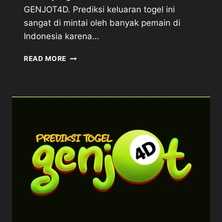
GENJOT4D. Prediksi keluaran togel ini
sangat di mintai oleh banyak pemain di
Indonesia karena…
BOCORAN
READ MORE
NOMOR
FUJIAN
20
HARI
INI
29
JULI
2026
YANG
AKAN
KELUAR