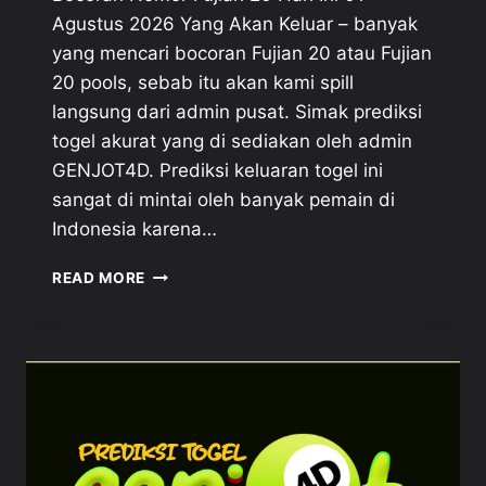
Agustus 2026 Yang Akan Keluar – banyak
yang mencari bocoran Fujian 20 atau Fujian
20 pools, sebab itu akan kami spill
langsung dari admin pusat. Simak prediksi
togel akurat yang di sediakan oleh admin
GENJOT4D. Prediksi keluaran togel ini
sangat di mintai oleh banyak pemain di
Indonesia karena…
BOCORAN
READ MORE
NOMOR
FUJIAN
20
HARI
INI
01
AGUSTUS
2026
YANG