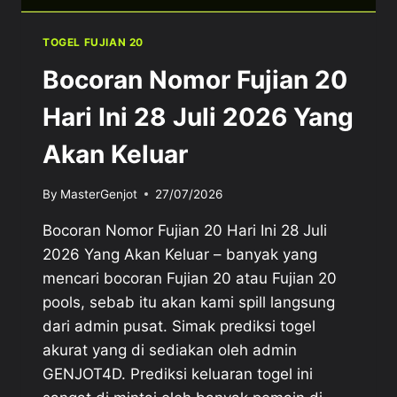
TOGEL FUJIAN 20
Bocoran Nomor Fujian 20
Hari Ini 28 Juli 2026 Yang
Akan Keluar
By
MasterGenjot
27/07/2026
Bocoran Nomor Fujian 20 Hari Ini 28 Juli
2026 Yang Akan Keluar – banyak yang
mencari bocoran Fujian 20 atau Fujian 20
pools, sebab itu akan kami spill langsung
dari admin pusat. Simak prediksi togel
akurat yang di sediakan oleh admin
GENJOT4D. Prediksi keluaran togel ini