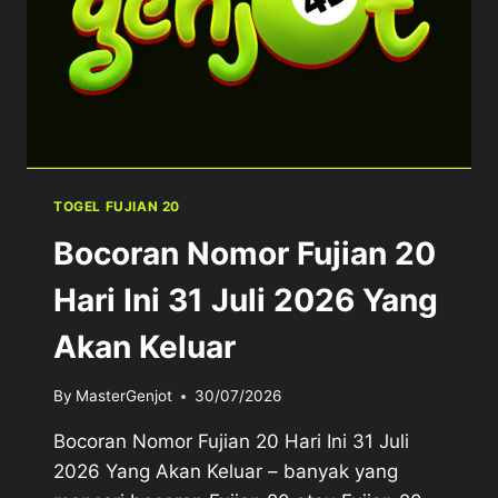
AKAN
KELUAR
TOGEL FUJIAN 20
Bocoran Nomor Fujian 20
Hari Ini 31 Juli 2026 Yang
Akan Keluar
By
MasterGenjot
30/07/2026
Bocoran Nomor Fujian 20 Hari Ini 31 Juli
2026 Yang Akan Keluar – banyak yang