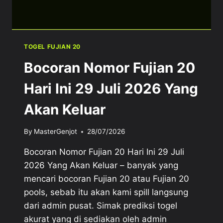
TOGEL FUJIAN 20
Bocoran Nomor Fujian 20
Hari Ini 29 Juli 2026 Yang
Akan Keluar
By
MasterGenjot
28/07/2026
Bocoran Nomor Fujian 20 Hari Ini 29 Juli
2026 Yang Akan Keluar – banyak yang
mencari bocoran Fujian 20 atau Fujian 20
pools, sebab itu akan kami spill langsung
dari admin pusat. Simak prediksi togel
akurat yang di sediakan oleh admin