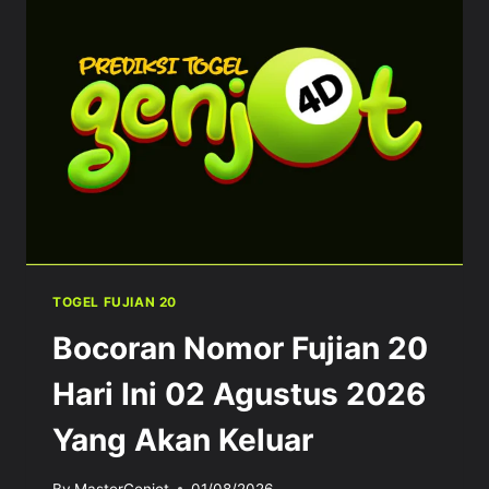
03
AGUSTUS
2026
YANG
AKAN
KELUAR
TOGEL FUJIAN 20
Bocoran Nomor Fujian 20
Hari Ini 02 Agustus 2026
Yang Akan Keluar
By
MasterGenjot
01/08/2026