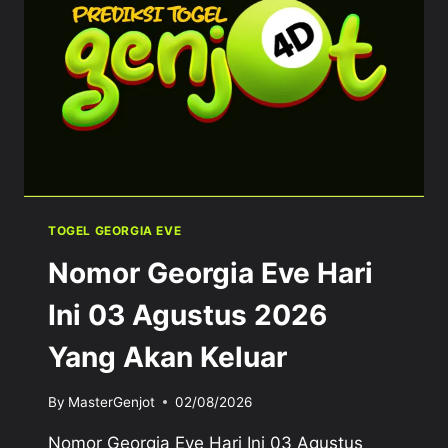
YANG
AKAN
KELUAR
TOGEL GEORGIA EVE
Nomor Georgia Eve Hari
Ini 03 Agustus 2026
Yang Akan Keluar
By
MasterGenjot
02/08/2026
Nomor Georgia Eve Hari Ini 03 Agustus