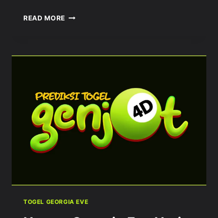
NOMOR
READ MORE
GEORGIA
EVE
HARI
INI
10
AGUSTUS
2026
YANG
AKAN
KELUAR
TOGEL GEORGIA EVE