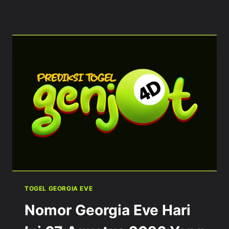
GEORGIA
EVE
HARI
INI
08
AGUSTUS
2026
YANG
AKAN
KELUAR
TOGEL GEORGIA EVE
Nomor Georgia Eve Hari