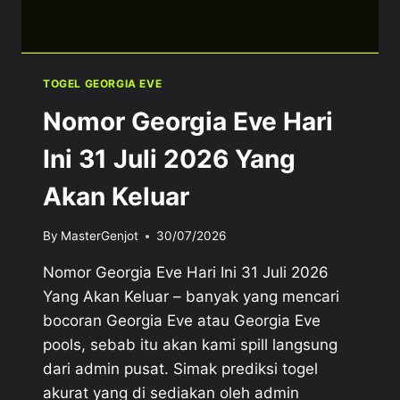
TOGEL GEORGIA EVE
Nomor Georgia Eve Hari
Ini 31 Juli 2026 Yang
Akan Keluar
By
MasterGenjot
30/07/2026
Nomor Georgia Eve Hari Ini 31 Juli 2026
Yang Akan Keluar – banyak yang mencari
bocoran Georgia Eve atau Georgia Eve
pools, sebab itu akan kami spill langsung
dari admin pusat. Simak prediksi togel
akurat yang di sediakan oleh admin