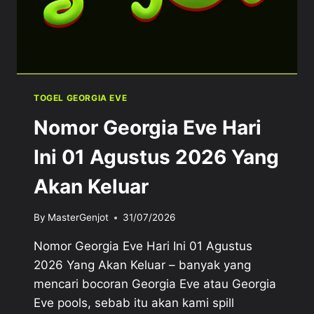
TOGEL GEORGIA EVE
Nomor Georgia Eve Hari
Ini 01 Agustus 2026 Yang
Akan Keluar
By
MasterGenjot
31/07/2026
Nomor Georgia Eve Hari Ini 01 Agustus
2026 Yang Akan Keluar – banyak yang
mencari bocoran Georgia Eve atau Georgia
Eve pools, sebab itu akan kami spill