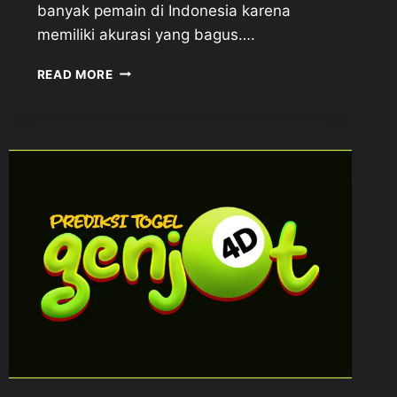
banyak pemain di Indonesia karena
memiliki akurasi yang bagus….
NOMOR
READ MORE
HOUGANG
HARI
INI
02
AGUSTUS
2026
YANG
AKAN
KELUAR