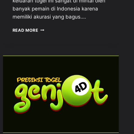
keluaran togel ini sangat di mintai oleh
banyak pemain di Indonesia karena
memiliki akurasi yang bagus….
NOMOR
READ MORE
HOUGANG
HARI
INI
05
AGUSTUS
2026
YANG
AKAN
KELUAR