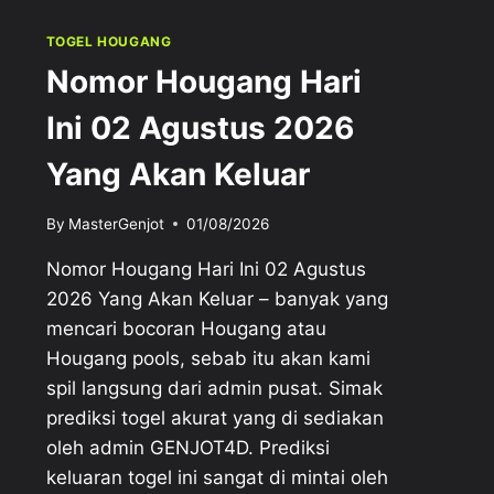
TOGEL HOUGANG
Nomor Hougang Hari
Ini 02 Agustus 2026
Yang Akan Keluar
By
MasterGenjot
01/08/2026
Nomor Hougang Hari Ini 02 Agustus
2026 Yang Akan Keluar – banyak yang
mencari bocoran Hougang atau
Hougang pools, sebab itu akan kami
spil langsung dari admin pusat. Simak
prediksi togel akurat yang di sediakan
oleh admin GENJOT4D. Prediksi
keluaran togel ini sangat di mintai oleh