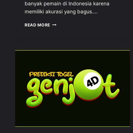
banyak pemain di Indonesia karena
memiliki akurasi yang bagus….
NOMOR
READ MORE
HOUGANG
HARI
INI
04
AGUSTUS
2026
YANG
AKAN
KELUAR