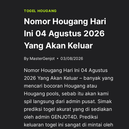
TOGEL HOUGANG
Nomor Hougang Hari
Ini 04 Agustus 2026
Yang Akan Keluar
By
MasterGenjot
03/08/2026
Nomor Hougang Hari Ini 04 Agustus
2026 Yang Akan Keluar – banyak yang
mencari bocoran Hougang atau
Hougang pools, sebab itu akan kami
spil langsung dari admin pusat. Simak
prediksi togel akurat yang di sediakan
oleh admin GENJOT4D. Prediksi
keluaran togel ini sangat di mintai oleh