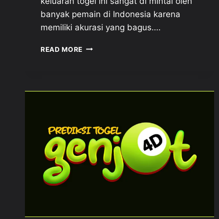
keluaran togel ini sangat di mintai oleh
banyak pemain di Indonesia karena
memiliki akurasi yang bagus….
NOMOR
READ MORE
HOUGANG
HARI
INI
07
AGUSTUS
2026
YANG
AKAN
KELUAR