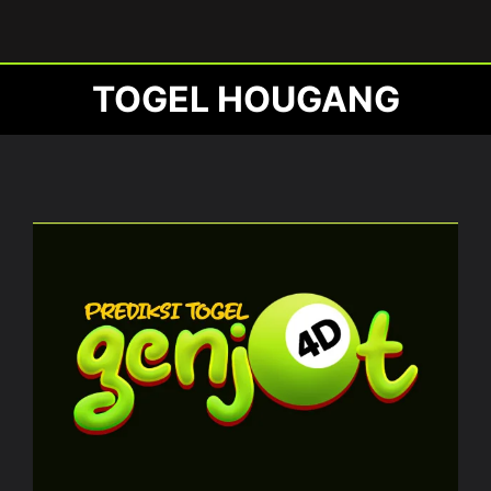
TOGEL HOUGANG