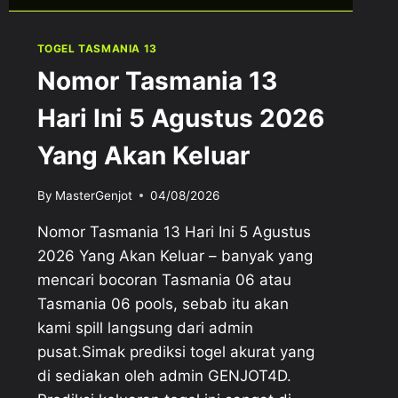
TOGEL TASMANIA 13
Nomor Tasmania 13
Hari Ini 5 Agustus 2026
Yang Akan Keluar
By
MasterGenjot
04/08/2026
Nomor Tasmania 13 Hari Ini 5 Agustus
2026 Yang Akan Keluar – banyak yang
mencari bocoran Tasmania 06 atau
Tasmania 06 pools, sebab itu akan
kami spill langsung dari admin
pusat.Simak prediksi togel akurat yang
di sediakan oleh admin GENJOT4D.