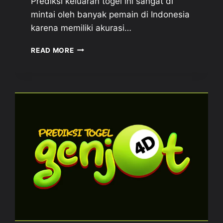
Prediksi keluaran togel ini sangat di
mintai oleh banyak pemain di Indonesia
karena memiliki akurasi…
NOMOR
READ MORE
TASMANIA
13
HARI
INI
6
AGUSTUS
2026
YANG
AKAN
KELUAR