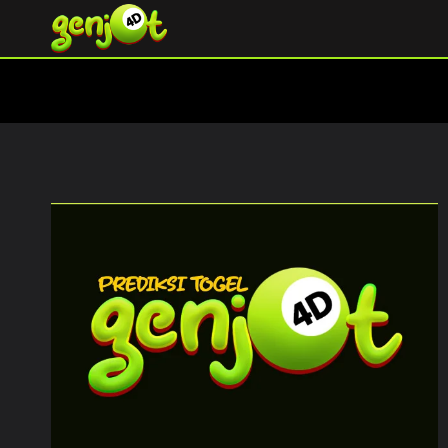
Skip
to
content