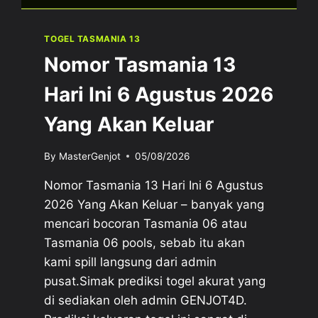
TOGEL TASMANIA 13
Nomor Tasmania 13
Hari Ini 6 Agustus 2026
Yang Akan Keluar
By
MasterGenjot
05/08/2026
Nomor Tasmania 13 Hari Ini 6 Agustus
2026 Yang Akan Keluar – banyak yang
mencari bocoran Tasmania 06 atau
Tasmania 06 pools, sebab itu akan
kami spill langsung dari admin
pusat.Simak prediksi togel akurat yang
di sediakan oleh admin GENJOT4D.