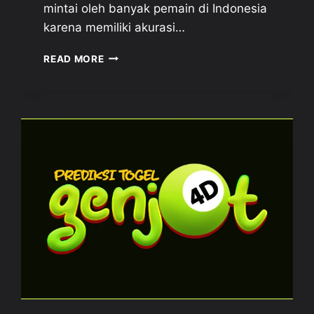
mintai oleh banyak pemain di Indonesia
karena memiliki akurasi…
NOMOR
READ MORE
TASMANIA
13
HARI
INI
3
AGUSTUS
2026
YANG
AKAN
KELUAR