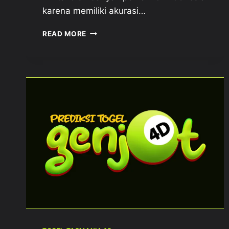
karena memiliki akurasi…
NOMOR
READ MORE
TASMANIA
13
HARI
INI
1
AGUSTUS
2026
YANG
AKAN
KELUAR