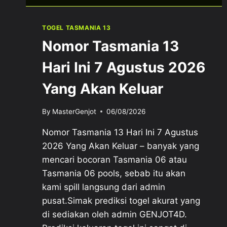
TOGEL TASMANIA 13
Nomor Tasmania 13
Hari Ini 7 Agustus 2026
Yang Akan Keluar
By
MasterGenjot
06/08/2026
Nomor Tasmania 13 Hari Ini 7 Agustus
2026 Yang Akan Keluar – banyak yang
mencari bocoran Tasmania 06 atau
Tasmania 06 pools, sebab itu akan
kami spill langsung dari admin
pusat.Simak prediksi togel akurat yang
di sediakan oleh admin GENJOT4D.