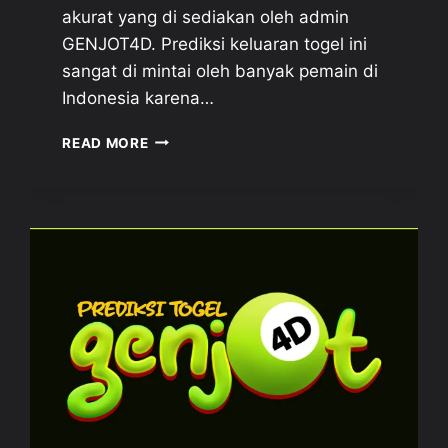
akurat yang di sediakan oleh admin
GENJOT4D. Prediksi keluaran togel ini
sangat di mintai oleh banyak pemain di
Indonesia karena…
BOCORAN
READ MORE
NOMOR
TENNESSE
EVE
HARI
INI
6
AGUSTUS
2026
YANG
AKAN
KELUAR