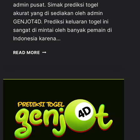
admin pusat. Simak prediksi togel
akurat yang di sediakan oleh admin
GENJOT4D. Prediksi keluaran togel ini
sangat di mintai oleh banyak pemain di
Indonesia karena…
BOCORAN
READ MORE
NOMOR
TENNESSE
EVE
HARI
INI
2
AGUSTUS
2026
YANG
AKAN
KELUAR