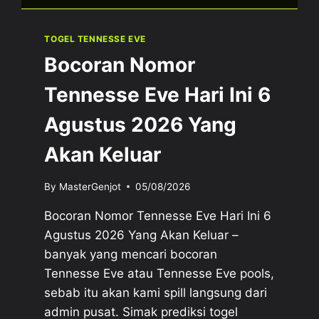
TOGEL TENNESSE EVE
Bocoran Nomor
Tennesse Eve Hari Ini 6
Agustus 2026 Yang
Akan Keluar
By
MasterGenjot
05/08/2026
Bocoran Nomor Tennesse Eve Hari Ini 6
Agustus 2026 Yang Akan Keluar –
banyak yang mencari bocoran
Tennesse Eve atau Tennesse Eve pools,
sebab itu akan kami spill langsung dari
admin pusat. Simak prediksi togel