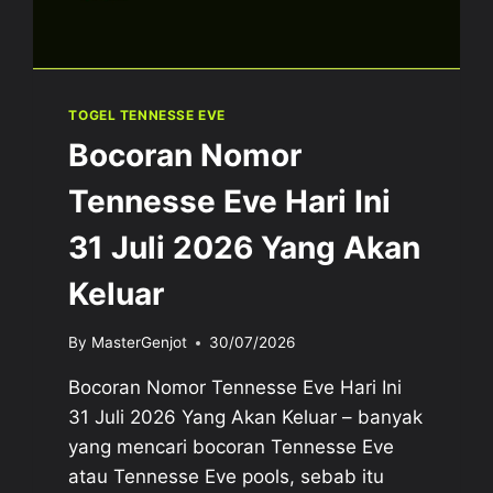
TOGEL TENNESSE EVE
Bocoran Nomor
Tennesse Eve Hari Ini
31 Juli 2026 Yang Akan
Keluar
By
MasterGenjot
30/07/2026
Bocoran Nomor Tennesse Eve Hari Ini
31 Juli 2026 Yang Akan Keluar – banyak
yang mencari bocoran Tennesse Eve
atau Tennesse Eve pools, sebab itu