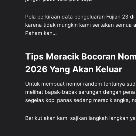
Pola perkiraan data pengeluaran Fujian 23 d
karena tidak mungkin kami sertakan semua a
Paham kan…
Tips Meracik Bocoran
Nomo
2026 Yang Akan Keluar
Untuk membuat nomor random tentunya suda
melihat bapak-bapak sarungan dengan pena d
segelas kopi panas sedang meracik angka, nah 
Berikut akan kami sajikan langkah langkah ya