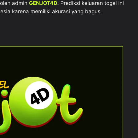
n oleh admin
GENJOT4D
. Prediksi keluaran togel ini
esia karena memiliki akurasi yang bagus.