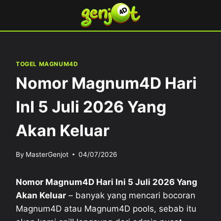
Skip
to
content
TOGEL MAGNUM4D
Nomor Magnum4D Hari
InI 5 Juli 2026 Yang
Akan Keluar
By
MasterGenjot
04/07/2026
Nomor Magnum4D Hari Ini 5 Juli 2026 Yang
Akan Keluar
– banyak yang mencari bocoran
Magnum4D atau Magnum4D pools, sebab itu