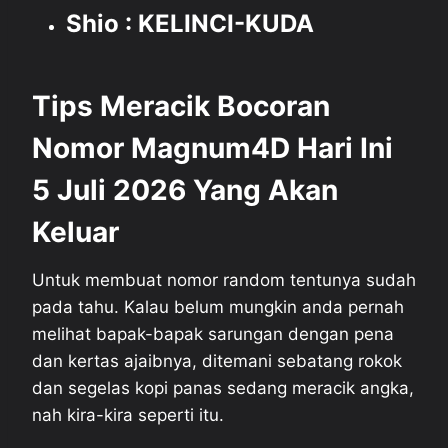
Shio : KELINCI-KUDA
Tips Meracik Bocoran
Nomor
Magnum4D
Hari Ini
5 Juli 2026 Y
ang Akan
Keluar
Untuk membuat nomor random tentunya sudah
pada tahu. Kalau belum mungkin anda pernah
melihat bapak-bapak sarungan dengan pena
dan kertas ajaibnya, ditemani sebatang rokok
dan segelas kopi panas sedang meracik angka,
nah kira-kira seperti itu.