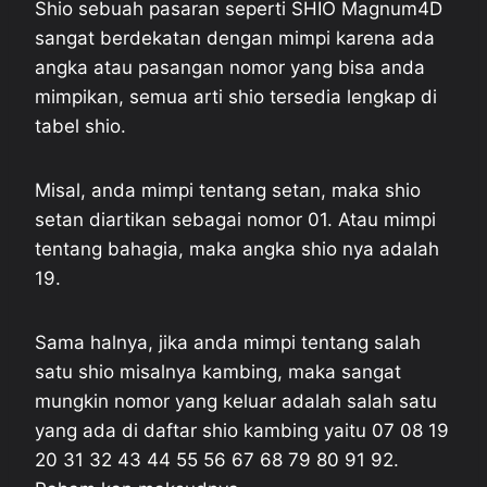
Shio sebuah pasaran seperti SHIO Magnum4D
sangat berdekatan dengan mimpi karena ada
angka atau pasangan nomor yang bisa anda
mimpikan, semua arti shio tersedia lengkap di
tabel shio.
Misal, anda mimpi tentang setan, maka shio
setan diartikan sebagai nomor 01. Atau mimpi
tentang bahagia, maka angka shio nya adalah
19.
Sama halnya, jika anda mimpi tentang salah
satu shio misalnya kambing, maka sangat
mungkin nomor yang keluar adalah salah satu
yang ada di daftar shio kambing yaitu 07 08 19
20 31 32 43 44 55 56 67 68 79 80 91 92.