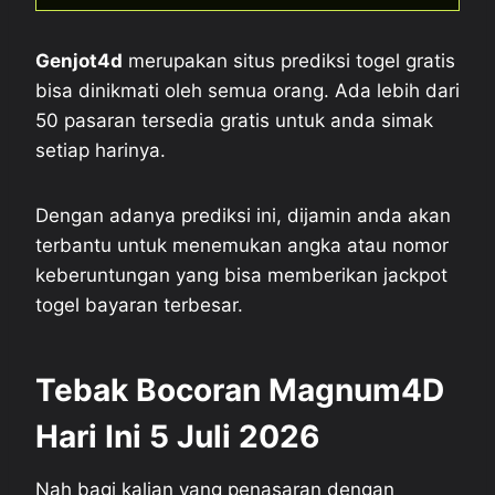
Genjot4d
merupakan situs prediksi togel gratis
bisa dinikmati oleh semua orang. Ada lebih dari
50 pasaran tersedia gratis untuk anda simak
setiap harinya.
Dengan adanya prediksi ini, dijamin anda akan
terbantu untuk menemukan angka atau nomor
keberuntungan yang bisa memberikan jackpot
togel bayaran terbesar.
Tebak Bocoran Magnum4D
Hari Ini 5 Juli 2026
Nah bagi kalian yang penasaran dengan