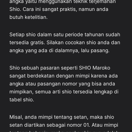
angka yaitu menggunakan teknik terjemahan
Shio. Cara ini sangat praktis, namun anda
butuh ketelitian.
Setiap shio dalam satu periode tahunan sudah
tersedia gratis. Silakan cocokan shio anda dan
angka yang ada di dalamnya, lalu pasang.
Shio sebuah pasaran seperti SHIO Maroko
sangat berdekatan dengan mimpi karena ada
angka atau pasangan nomor yang bisa anda
mimpikan, semua arti shio tersedia lengkap di
tabel shio.
Misal, anda mimpi tentang setan, maka shio
setan diartikan sebagai nomor 01. Atau mimpi