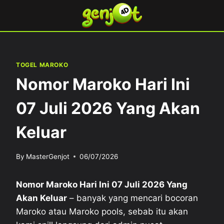
Skip
to
content
TOGEL MAROKO
Nomor Maroko Hari Ini
07 Juli 2026 Yang Akan
Keluar
By
MasterGenjot
06/07/2026
Nomor Maroko Hari Ini 07 Juli 2026 Yang
Akan Keluar
– banyak yang mencari bocoran
Maroko atau Maroko pools, sebab itu akan