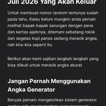
Juli 2026
Yang Akan Keluar
Untuk membuat nomor random tentunya sudah
pada tahu. Kalau belum mungkin anda pernah
melihat bapak-bapak sarungan dengan pena
dan kertas ajaibnya, ditemani sebatang rokok
dan segelas kopi panas sedang meracik angka,
nah kira-kira seperti itu.
Berikut akan kami sajikan langkah langkah yang
bisa diikuti untuk meracik angka akurat
Jangan Pernah Menggunakan
Angka Generator
Banyak pemain mengeluhkan sistem generator