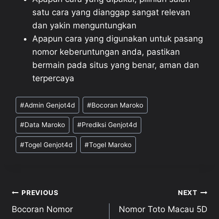
satu cara yang dianggap sangat relevan
dan yakin menguntungkan
Apapun cara yang digunakan untuk pasang
nomor keberuntungan anda, pastikan
bermain pada situs yang benar, aman dan
terpercaya
Post
#
Admin Genjot4d
#
Bocoran Maroko
Tags:
#
Data Maroko
#
Prediksi Genjot4d
#
Togel Genjot4d
#
Togel Maroko
Post
PREVIOUS
NEXT
Bocoran Nomor
Nomor Toto Macau 5D
navigation