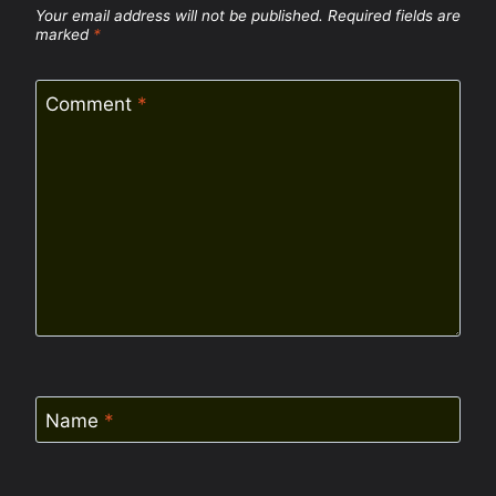
Your email address will not be published.
Required fields are
marked
*
Comment
*
Name
*