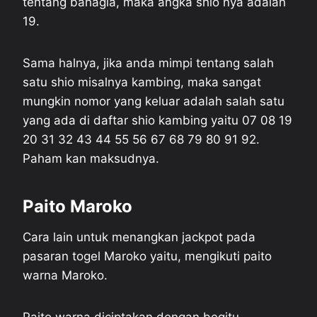
tentang bahagia, maka angka shio nya adalah
19.
Sama halnya, jika anda mimpi tentang salah
satu shio misalnya kambing, maka sangat
mungkin nomor yang keluar adalah salah satu
yang ada di daftar shio kambing yaitu 07 08 19
20 31 32 43 44 55 56 67 68 79 80 91 92.
Paham kan maksudnya.
Paito Maroko
Cara lain untuk menangkan jackpot pada
pasaran togel Maroko yaitu, mengikuti paito
warna Maroko.