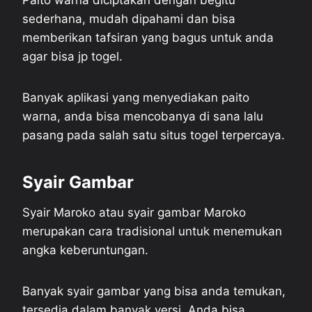
Paito warna diciptakan dengan begitu
sederhana, mudah dipahami dan bisa
memberikan tafsiran yang bagus untuk anda
agar bisa jp togel.
Banyak aplikasi yang menyediakan paito
warna, anda bisa mencobanya di sana lalu
pasang pada salah satu situs togel terpercaya.
Syair Gambar
Syair Maroko atau syair gambar Maroko
merupakan cara tradisional untuk menemukan
angka keberuntungan.
Banyak syair gambar yang bisa anda temukan,
tersedia dalam banyak versi. Anda bisa