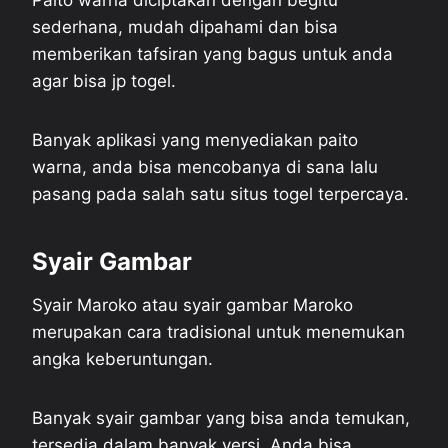
Paito warna diciptakan dengan begitu
sederhana, mudah dipahami dan bisa
memberikan tafsiran yang bagus untuk anda
agar bisa jp togel.
Banyak aplikasi yang menyediakan paito
warna, anda bisa mencobanya di sana lalu
pasang pada salah satu situs togel terpercaya.
Syair Gambar
Syair Maroko atau syair gambar Maroko
merupakan cara tradisional untuk menemukan
angka keberuntungan.
Banyak syair gambar yang bisa anda temukan,
tersedia dalam banyak versi. Anda bisa