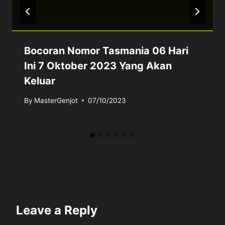
Bocoran Nomor Tasmania 06 Hari
Ini 7 Oktober 2023 Yang Akan
Keluar
By
MasterGenjot
07/10/2023
Leave a Reply