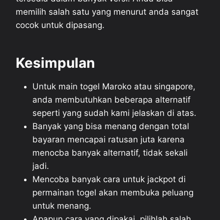
memilih salah satu yang menurut anda sangat
cocok untuk dipasang.
Kesimpulan
Untuk main togel Maroko atau singapore,
anda membutuhkan beberapa alternatif
seperti yang sudah kami jelaskan di atas.
Banyak yang bisa menang dengan total
bayaran mencapai ratusan juta karena
menocba banyak alternatif, tidak sekali
jadi.
Mencoba banyak cara untuk jackpot di
permainan togel akan membuka peluang
untuk menang.
Apapun cara yang dipakai, pilihlah salah