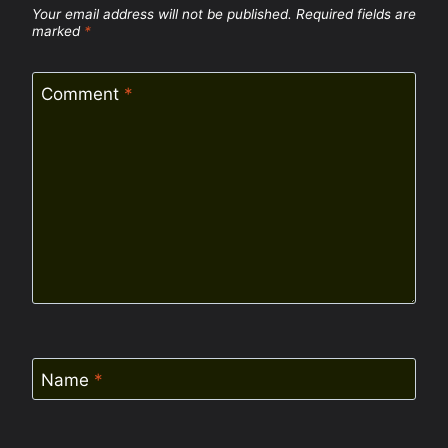
Your email address will not be published.
Required fields are
marked
*
Comment
*
Name
*