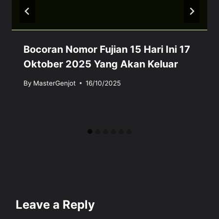
Bocoran Nomor Fujian 15 Hari Ini 17
Oktober 2025 Yang Akan Keluar
By
MasterGenjot
16/10/2025
Leave a Reply