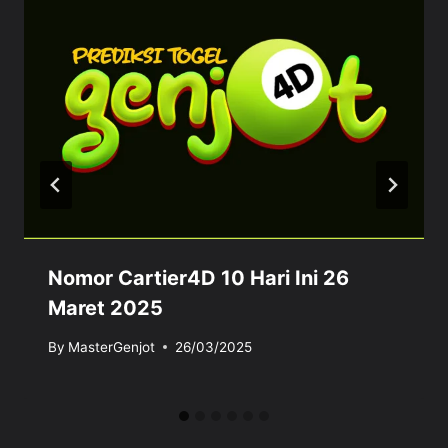
Nomor Cartier4D 10 Hari Ini 26
Maret 2025
By
MasterGenjot
26/03/2025