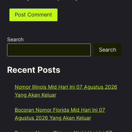
Search
Search
Recent Posts
Nomor Illinois Mid Hari Ini 07 Agustus 2026
Yang Akan Keluar
Bocoran Nomor Florida Mid Hari Ini 07
Agustus 2026 Yang Akan Keluar