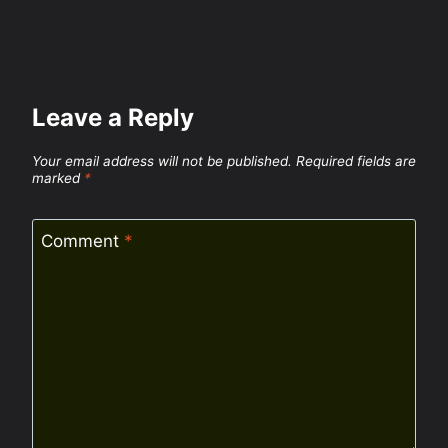
Leave a Reply
Your email address will not be published.
Required fields are
marked
*
Comment
*