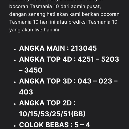
bocoran Tasmania 10 dari admin pusat,
dengan senang hati akan kami berikan bocoran
Tasmania 10 hari ini atau prediksi Tasmania 10
yang akan live hari ini
ANGKA MAIN : 213045
ANGKA TOP 4D : 4251 – 5203
– 3450
ANGKA TOP 3D : 043 – 023 –
403
ANGKA TOP 2D :
10/15/53/25/51(BB)
COLOK BEBAS : 5 – 4