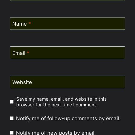
Name
*
Email
*
Website
Save my name, email, and website in this
browser for the next time I comment.
Notify me of follow-up comments by email.
Notify me of new posts by email.