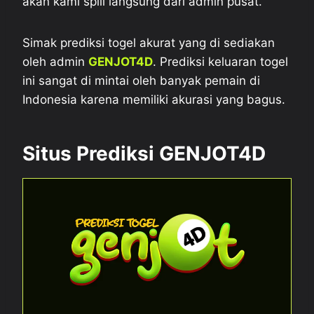
akan kami spill langsung dari admin pusat.
Simak prediksi togel akurat yang di sediakan
oleh admin
GENJOT4D
. Prediksi keluaran togel
ini sangat di mintai oleh banyak pemain di
Indonesia karena memiliki akurasi yang bagus.
Situs Prediksi GENJOT4D