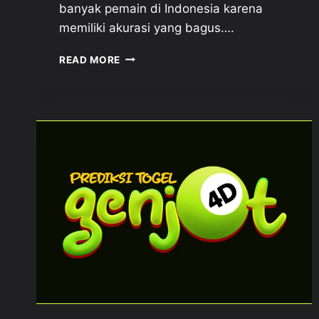
banyak pemain di Indonesia karena
memiliki akurasi yang bagus….
NOMOR
READ MORE
HOUGANG
HARI
INI
06
AGUSTUS
2026
YANG
AKAN
KELUAR