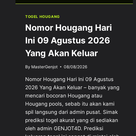
TOGEL HOUGANG
Nomor Hougang Hari
Ini 09 Agustus 2026
Yang Akan Keluar
By
MasterGenjot
08/08/2026
Nomor Hougang Hari Ini 09 Agustus
2026 Yang Akan Keluar – banyak yang
mencari bocoran Hougang atau
Hougang pools, sebab itu akan kami
spil langsung dari admin pusat. Simak
prediksi togel akurat yang di sediakan
oleh admin GENJOT4D. Prediksi