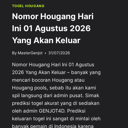
TOGEL HOUGANG
Nomor Hougang Hari
Ini 01 Agustus 2026
Yang Akan Keluar
By
MasterGenjot
31/07/2026
Nomor Hougang Hari Ini 01 Agustus
2026 Yang Akan Keluar – banyak yang
mencari bocoran Hougang atau
Hougang pools, sebab itu akan kami
spil langsung dari admin pusat. Simak
prediksi togel akurat yang di sediakan
oleh admin GENJOT4D. Prediksi
keluaran togel ini sangat di mintai oleh
banyak pemain di Indonesia karena