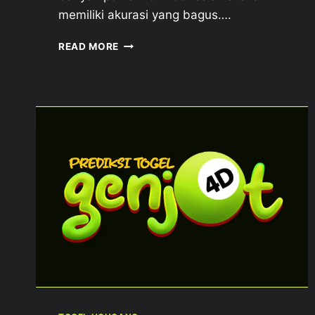
memiliki akurasi yang bagus….
NOMOR
READ MORE
HOUGANG
HARI
INI
03
AGUSTUS
2026
YANG
AKAN
KELUAR