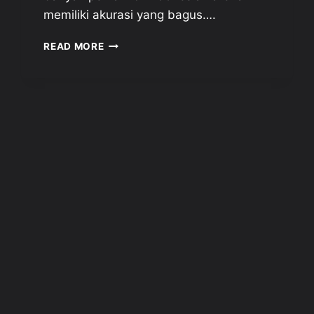
memiliki akurasi yang bagus….
NOMOR
READ MORE
HOUGANG
HARI
INI
02
AGUSTUS
2026
YANG
AKAN
KELUAR