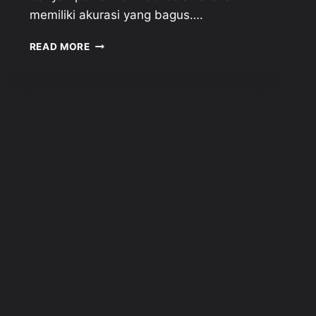
memiliki akurasi yang bagus….
NOMOR
READ MORE
HOUGANG
HARI
INI
01
AGUSTUS
2026
YANG
AKAN
KELUAR